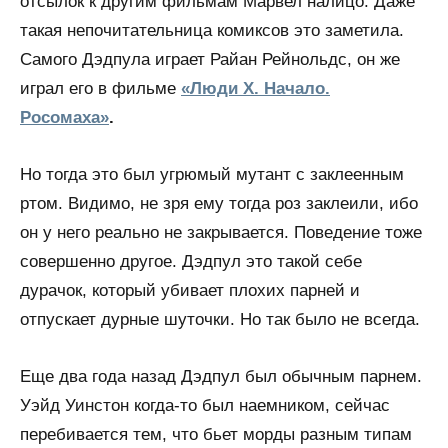
отсылок к другим фильмам Марвел налицо. Даже
такая непочитательница комиксов это заметила.
Самого Дэдпула играет Райан Рейнольдс, он же
играл его в фильме
«Люди Х. Начало.
Росомаха»
.
Но тогда это был угрюмый мутант с заклеенным
ртом. Видимо, не зря ему тогда роз заклеили, ибо
он у него реально не закрывается. Поведение тоже
совершенно другое. Дэдпул это такой себе
дурачок, который убивает плохих парней и
отпускает дурные шуточки. Но так было не всегда.
Еще два года назад Дэдпул был обычным парнем.
Уэйд Уинстон когда-то был наемником, сейчас
перебивается тем, что бьет морды разным типам