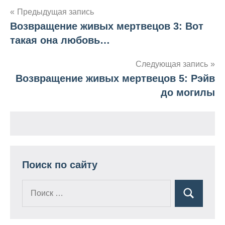
Предыдущая запись
Возвращение живых мертвецов 3: Вот
Навигация
такая она любовь…
по
Следующая запись
записям
Возвращение живых мертвецов 5: Рэйв
до могилы
Поиск по сайту
Поиск
Поиск
для: