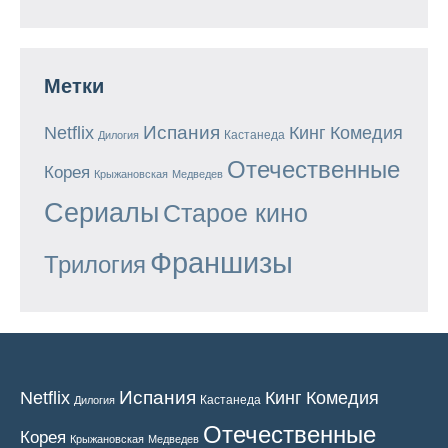
Метки
Испания
Кинг
Netflix
Комедия
Кастанеда
Дилогия
Отечественные
Корея
Крыжановская
Медведев
Сериалы
Старое кино
Франшизы
Трилогия
Испания
Кинг
Netflix
Комедия
Кастанеда
Дилогия
Отечественные
Корея
Крыжановская
Медведев