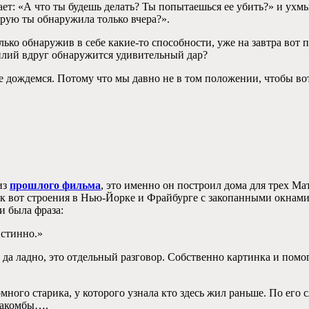
ет: «А что ты будешь делать? Ты попытаешься ее убить?» и ухмыл
торую ты обнаружила только вчера?».
лько обнаружив в себе какие-то способности, уже на завтра вот 
илий вдруг обнаружится удивительный дар?
не дождемся. Потому что мы давно не в том положении, чтобы вот
из
прошлого фильма
, это именно он построил дома для трех Ма
к вот строения в Нью-Йорке и Фрайбурге с закопанными окнами, а
и была фраза:
истинно.»
 да ладно, это отдельный разговор. Собственно картинка и помо
омного старика, у которого узнала кто здесь жил раньше. По ег
атакомбы….