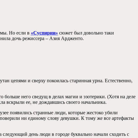
ьмы. Но если в
«Суспирии»
сюжет был довольно таки
лнила дочь режиссера – Азия Ардженто.
утан цепями и сверху покоилась старинная урна. Естественно,
о больше него сведущ в делах магии и эзотерики. (Хотя на деле
кла вскрыли ее, не дождавшись своего начальника.
музее появились странные люди, которые жестоко убили
 поверили ни единому слову девушки. К тому же все артефакты
 следующий день люди в городе буквально начали сходить с