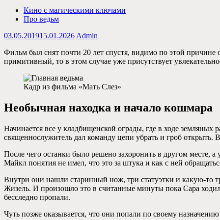
Кино с магическими ключами
Про ведьм
03.05.2019
15.01.2026
Admin
Фильм был снят почти 20 лет спустя, видимо по этой причине 
примитивный, то в этом случае уже присутствует увлекательн
Кадр из фильма «Мать Слез»
Необычная находка и начало кошмара
Начинается все у кладбищенской ограды, где в ходе земляных р
священнослужитель дал команду цепи убрать и гроб открыть.
После чего останки было решено захоронить в другом месте, а 
Майкл понятия не имел, что это за штука и как с ней обращат
Внутри они нашли старинный нож, три статуэтки и какую-то т
Жизель. И произошло это в считанные минуты пока Сара ходил
бесследно пропали.
Чуть позже оказывается, что они попали по своему назначени