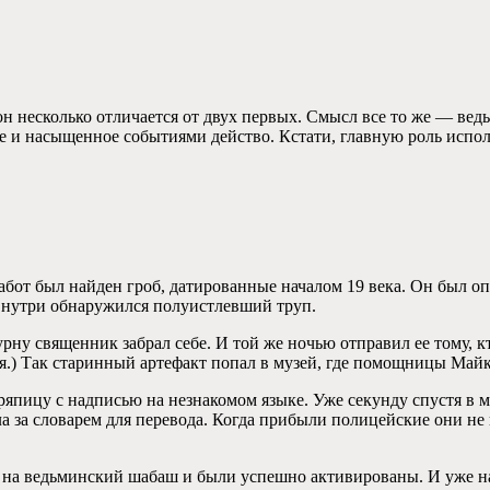
он несколько отличается от двух первых. Смысл все то же — вед
ое и насыщенное событиями действо. Кстати, главную роль испо
абот был найден гроб, датированные началом 19 века. Он был оп
 Внутри обнаружился полуистлевший труп.
урну священник забрал себе. И той же ночью отправил ее тому, кт
ься.) Так старинный артефакт попал в музей, где помощницы Май
ряпицу с надписью на незнакомом языке. Уже секунду спустя в 
а за словарем для перевода. Когда прибыли полицейские они не
ю на ведьминский шабаш и были успешно активированы. И уже на