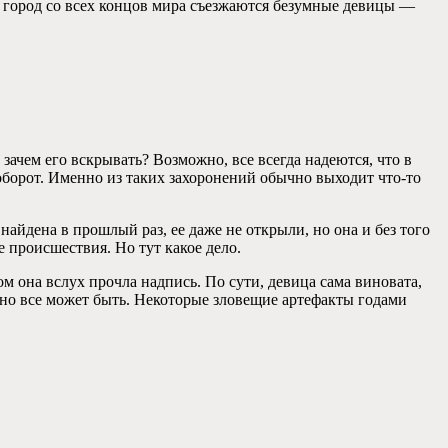
 в город со всех концов мира съезжаются безумные девицы —
 зачем его вскрывать? Возможно, все всегда надеются, что в
аоборот. Именно из таких захоронений обычно выходит что-то
найдена в прошлый раз, ее даже не открыли, но она и без того
е происшествия. Но тут какое дело.
ом она вслух прочла надпись. По сути, девица сама виновата,
, но все может быть. Некоторые зловещие артефакты годами