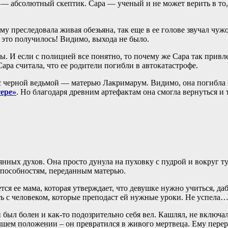
 — абсолютный скептик. Сара — ученый и не может верить в то, 
аму преследовала живая обезьяна, так еще в ее голове звучал чуж
е это получилось! Видимо, выхода не было.
мы. И если с полицией все понятно, то почему же Сара так привл
ра считала, что ее родители погибли в автокатастрофе.
ь с черной ведьмой — матерью Лакримарум. Видимо, она погибла 
ере»
. Но благодаря древним артефактам она смогла вернуться и 
нных духов. Она просто дунула на пуховку с пудрой и вокруг ту
способностям, переданным матерью.
ется ее мама, которая утверждает, что девушке нужно учиться, д
ть с человеком, которые преподаст ей нужные уроки. Не успела
н был болен и как-то подозрительно себя вел. Кашлял, не включ
чшем положении – он превратился в живого мертвеца. Ему перере