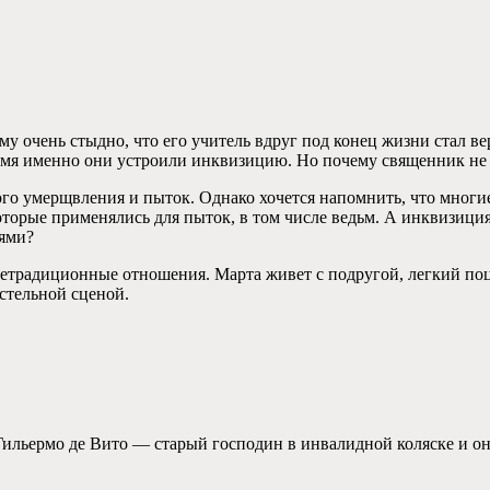
у очень стыдно, что его учитель вдруг под конец жизни стал вер
время именно они устроили инквизицию. Но почему священник не 
ого умерщвления и пыток. Однако хочется напомнить, что многие
которые применялись для пыток, в том числе ведьм. А инквизици
лями?
 нетрадиционные отношения. Марта живет с подругой, легкий поц
стельной сценой.
Гильермо де Вито — старый господин в инвалидной коляске и он 