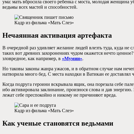
ума: мать вбросила своего ребенка с моста, молодая женщина 
ведьмы всех мастей и способностей.
Кадр из фильма «Мать Слез»
Нечаянная активация артефакта
В очередной раз удивляет желание людей влезть туда, куда не с
таких вот древних захоронениях чудом окажется нечто ценное?
зловредное, как например, в
«Мумии»
.
Но таковы законы жанра ужасов, и в обратном случае нам нечего
натворила много бед. С места находки в Ватикан ее доставлял 
Когда подруга героини вскрывала ящик, она порезала себе пале
ибо активировала заклинание, произнося слова и дав энергию.
лежат себе преспокойно и никому не причиняют вреда.
Кадр из фильма «Мать Слез»
Как ученые становятся ведьмами