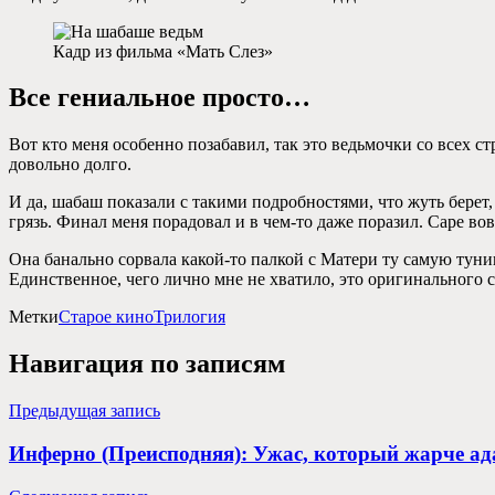
Кадр из фильма «Мать Слез»
Все гениальное просто…
Вот кто меня особенно позабавил, так это ведьмочки со всех с
довольно долго.
И да, шабаш показали с такими подробностями, что жуть берет,
грязь. Финал меня порадовал и в чем-то даже поразил. Саре во
Она банально сорвала какой-то палкой с Матери ту самую туни
Единственное, чего лично мне не хватило, это оригинального с
Метки
Старое кино
Трилогия
Навигация по записям
Предыдущая запись
Инферно (Преисподняя): Ужас, который жарче ад