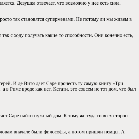
яется. Девушка отвечает, что возможно у нее есть сила,
просто так становятся суперменами. Не потому ли мы живем в
 так с ходу получать какие-то способности. Они конечно есть,
терей. И де Вито дает Саре прочесть ту самую книгу «Три
 в Риме вроде как нет. Кстати, это совсем не тот дом, что был
гает Саре найти нужный дом. К тому же туда со всех сторон
о словам вначале были философы, а потом пришли немцы. А