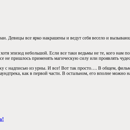
тран. Девицы все ярко накрашены и ведут себя весело и вызываю
 хотя эпизод небольшой. Если все таки ведьмы не те, кого нам 
все не пришлось применять магическую силу или проявлять чудес
ку с надписью из урны. И все! Вот так просто…. В общем, филь
аундтрека, как в первой части. В остальном, его вполне можно н
а!