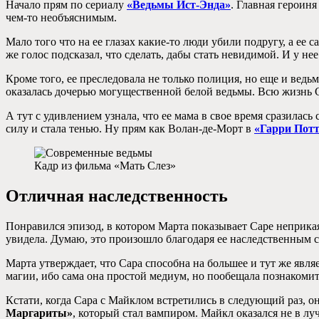
Начало прям по сериалу
«Ведьмы Ист-Энда»
. Главная героиня
чем-то необъяснимым.
Мало того что на ее глазах какие-то люди убили подругу, а ее с
же голос подсказал, что сделать, дабы стать невидимой. И у не
Кроме того, ее преследовала не только полиция, но еще и ведь
оказалась дочерью могущественной белой ведьмы. Всю жизнь Са
А тут с удивлением узнала, что ее мама в свое время сразилас
силу и стала тенью. Ну прям как Волан-де-Морт в
«Гарри Потт
Кадр из фильма «Мать Слез»
Отличная наследственность
Понравился эпизод, в котором Марта показывает Саре неприкая
увидела. Думаю, это произошло благодаря ее наследственным 
Марта утверждает, что Сара способна на большее и тут же явля
магии, ибо сама она простой медиум, но пообещала познакоми
Кстати, когда Сара с Майклом встретились в следующий раз, о
Маргариты»
, который стал вампиром. Майкл оказался не в лу