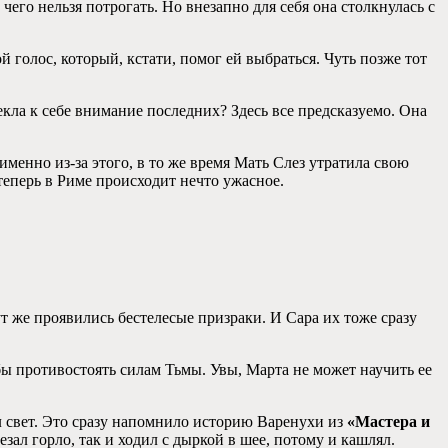
чего нельзя потрогать. Но внезапно для себя она столкнулась с
ой голос, который, кстати, помог ей выбраться. Чуть позже тот
екла к себе внимание последних? Здесь все предсказуемо. Она
именно из-за этого, в то же время Мать Слез утратила свою
теперь в Риме происходит нечто ужасное.
т же проявились бестелесые призраки. И Сара их тоже сразу
абы противостоять силам Тьмы. Увы, Марта не может научить ее
…
ал свет. Это сразу напомнило историю Варенухи из
«Мастера и
зал горло, так и ходил с дыркой в шее, потому и кашлял.