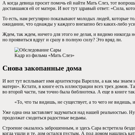
А когда девица просит помочь ей найти Мать Слез, тот вопроша
доставшаяся ей от матери. И вот тут здравый ответ: «Сила, ко
То есть, нам регулярно показывают молодых людей, которые то
ожидании, что однажды у каждого внезапно без каких-либо ус
Ждем, так ждем, ничего для этого не делая, и видимо никогда 
но проявиться вдруг и сразу в полную силу? Это вряд ли.
Кадр из фильма «Мать Слез»
Снова закопанные дома
И вот тут всплывает имя архитектора Варелли, а как мы знаем 
матери». Кстати, в книге есть иллюстрации всех трех домов. Та
во второй части, там точно была библиотека. А еще в книге так
«То, что ты видишь, не существует, а то чего не видишь, 
Уже одна она заставляет задуматься над нашей реальностью. Ну
продолжат сходиться радостные ведьмы.
Строение оказалось заброшенным, и здесь Сара встретила безд
когда ушли и те, дом остался пустым. А под домом нашлись к