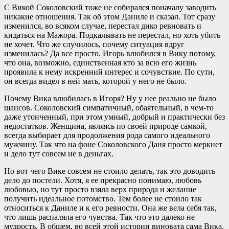
С Викой Соколовский тоже не собирался поначалу заводить
никакие отношения. Так об этом Даниле и сказал. Тот сразу
изменился, во всяком случае, перестал дико ревновать и
кидаться на Мажора. Подкалывать не перестал, но хоть убить
не хочет. Что же случилось, почему ситуация вдруг
изменилась? Да все просто. Игорь влюбился в Вику потому,
что она, возможно, единственная кто за всю его жизнь
проявила к нему искренний интерес и сочувствие. По сути,
он всегда видел в ней мать, которой у него не было.
Почему Вика влюбилась в Игоря? Ну у нее реально не было
шансов. Соколовский симпатичный, обаятельный, в чем-то
даже утонченный, при этом умный, добрый и практически без
недостатков. Женщина, являясь по своей природе самкой,
всегда выбирает для продолжения рода самого идеального
мужчину. Так что на фоне Соколовского Даня просто меркнет
и дело тут совсем не в деньгах.
Но вот чего Вике совсем не стоило делать, так это доводить
дело до постели. Хотя, я ее прекрасно понимаю, любовь
любовью, но тут просто взяла верх природа и желание
получить идеальное потомство. Тем более не стоило так
относиться к Даниле и к его ревности. Она же вела себя так,
что лишь распаляла его чувства. Так что это далеко не
мудрость. В общем, во всей этой истории виновата сама Вика.