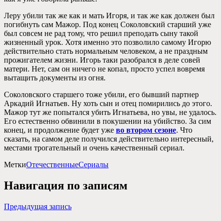
Леру убили так же как и мать Игоря, и так же как должен был
погибнуть сам Мажор. Под конец Соколовский старший уже
был совсем не рад тому, что решил преподать сыну такой
жизненный урок. Хотя именно это позволило самому Игорю
действительно стать нормальным человеком, а не праздным
прожигателем жизни. Игорь таки разобрался в деле совей
матери. Нет, сам он ничего не копал, просто успел вовремя
вытащить документы из огня.
Соколовского старшего тоже убили, его бывший партнер
Аркадий Игнатьев. Ну хоть сын и отец помирились до этого.
Мажор тут же попытался убить Игнатьева, но увы, не удалось.
Его естественно обвинили в покушении на убийство. За сим
конец, и продолжение будет уже
во втором сезоне
. Что
сказать, на самом деле получился действительно интересный,
местами трогательный и очень качественный сериал.
Метки
Отечественные
Сериалы
Навигация по записям
Предыдущая запись