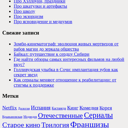
Про Хэллоуин, праздники
Про шкатулки и артефакты
Про школу
Про экзорцизм
Про ясновидение и медиумов
Свежие записи
Зомби-кинематограф: эволюция живых мертвецов от
рабов магии до зеркала общества
Байкал: путешествие к сердцу Сибири
Где найти обзоры самых интересных фильмов на любой
вкус?
Голливудская улыбка в Сочи: имплантация зубов как
секрет звезд
Как сериалы меняют отношение к реабилитации: от
стигмы к поддержке
Метки
Испания
Netflix
Кинг
Комедия
Корея
Кастанеда
Дилогия
Сериалы
Отечественные
Крыжановская
Медведев
Франшизы
Старое кино
Трилогия