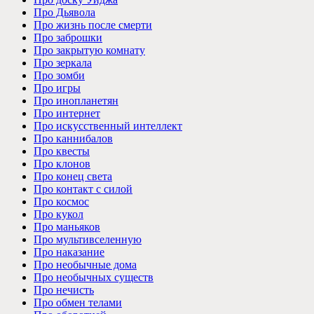
Про Дьявола
Про жизнь после смерти
Про заброшки
Про закрытую комнату
Про зеркала
Про зомби
Про игры
Про инопланетян
Про интернет
Про искусственный интеллект
Про каннибалов
Про квесты
Про клонов
Про конец света
Про контакт с силой
Про космос
Про кукол
Про маньяков
Про мультивселенную
Про наказание
Про необычные дома
Про необычных существ
Про нечисть
Про обмен телами