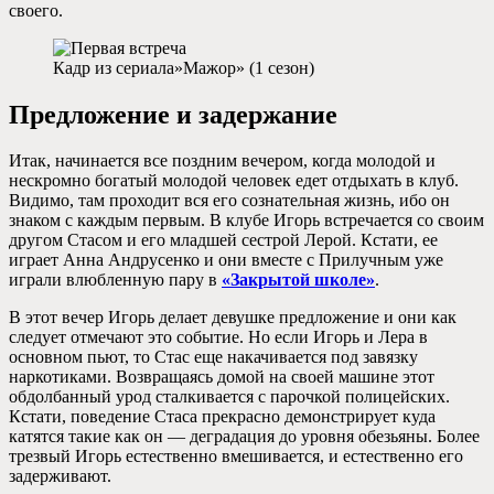
своего.
Кадр из сериала»Мажор» (1 сезон)
Предложение и задержание
Итак, начинается все поздним вечером, когда молодой и
нескромно богатый молодой человек едет отдыхать в клуб.
Видимо, там проходит вся его сознательная жизнь, ибо он
знаком с каждым первым. В клубе Игорь встречается со своим
другом Стасом и его младшей сестрой Лерой. Кстати, ее
играет Анна Андрусенко и они вместе с Прилучным уже
играли влюбленную пару в
«Закрытой школе»
.
В этот вечер Игорь делает девушке предложение и они как
следует отмечают это событие. Но если Игорь и Лера в
основном пьют, то Стас еще накачивается под завязку
наркотиками. Возвращаясь домой на своей машине этот
обдолбанный урод сталкивается с парочкой полицейских.
Кстати, поведение Стаса прекрасно демонстрирует куда
катятся такие как он — деградация до уровня обезьяны. Более
трезвый Игорь естественно вмешивается, и естественно его
задерживают.