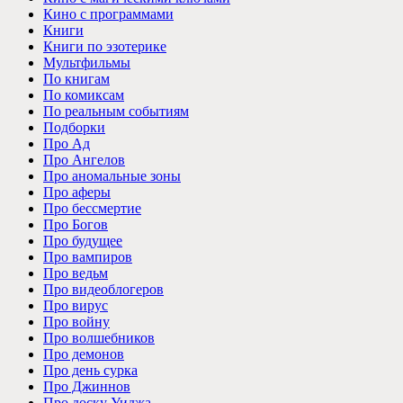
Кино с программами
Книги
Книги по эзотерике
Мультфильмы
По книгам
По комиксам
По реальным событиям
Подборки
Про Ад
Про Ангелов
Про аномальные зоны
Про аферы
Про бессмертие
Про Богов
Про будущее
Про вампиров
Про ведьм
Про видеоблогеров
Про вирус
Про войну
Про волшебников
Про демонов
Про день сурка
Про Джиннов
Про доску Уиджа