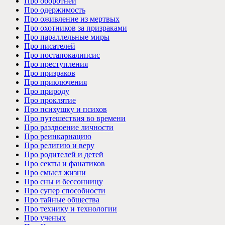
Про оборотней
Про одержимость
Про оживление из мертвых
Про охотников за призраками
Про параллельные миры
Про писателей
Про постапокалипсис
Про преступления
Про призраков
Про приключения
Про природу
Про проклятие
Про психушку и психов
Про путешествия во времени
Про раздвоение личности
Про реинкарнацию
Про религию и веру
Про родителей и детей
Про секты и фанатиков
Про смысл жизни
Про сны и бессонницу
Про супер способности
Про тайные общества
Про технику и технологии
Про ученых