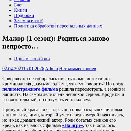
Блог
Книги
Подборки
Зачем все это?
Политика обработки персональных данных
Мажор (1 сезон): Родиться заново
непросто…
Про смысл жизни
02.04.2021
15.01.2026
Admin
Нет комментариев
Совершенно не собиралась писать отзыв, детективно-
криминальная драма-мелодрама, что тут говорить? Но после
полнометражного фильма
решила пересмотреть, а заодно и
написать. На самом деле очень неплохой сериал. Вроде бы и
развлекательный, но подумать есть над чем.
Прилучный красавчик – здесь он снова раскрылся не только
как шут и хулиган, который умет перед камерой паясничать,
но и как драматический актер. Роли богатых сынков его
кредо, как началось с фильма
«На игре»
, так и осталось.
Судить о способностях в других жанрах мне достаточно