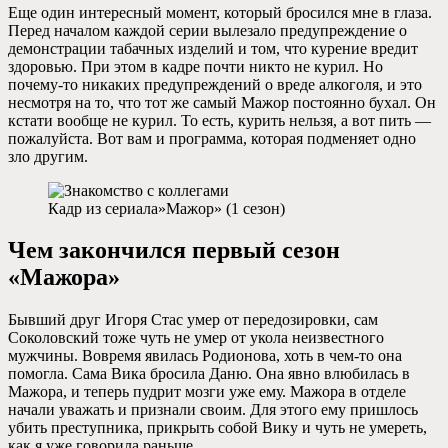
Еще один интересный момент, который бросился мне в глаза.
Перед началом каждой серии вылезало предупреждение о
демонстрации табачных изделий и том, что курение вредит
здоровью. При этом в кадре почти никто не курил. Но
почему-то никаких предупреждений о вреде алкоголя, и это
несмотря на то, что тот же самый Мажор постоянно бухал. Он
кстати вообще не курил. То есть, курить нельзя, а вот пить —
пожалуйста. Вот вам и программа, которая подменяет одно
зло другим.
Кадр из сериала»Мажор» (1 сезон)
Чем закончился первый сезон
«Мажора»
Бывший друг Игоря Стас умер от передозировки, сам
Соколовский тоже чуть не умер от укола неизвестного
мужчины. Вовремя явилась Родионова, хоть в чем-то она
помогла. Сама Вика бросила Даню. Она явно влюбилась в
Мажора, и теперь пудрит мозги уже ему. Мажора в отделе
начали уважать и признали своим. Для этого ему пришлось
убить преступника, прикрыть собой Вику и чуть не умереть,
как я уже говорила раньше.