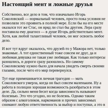
Настоящий мент и ложные друзья
Собственно, все дело в том, что изначально Игорь
Соколовский — нормальный человек, просто пока условия не
позволяли это проявить в полной мере. Если бы на его месте
оказался тот же Стас, он вряд ли стал бы другим. Лера сразу
поставила ему диагноз — в душе Игорь действительно мент.
Хотя, как любой талантливый человек, он мог освоить любое
дело.
И вот тут вдруг оказалось, что друзей-то у Мажора нет, только
знакомые. А тот единственный тоже совсем не друг, да и
любимая девушка не такая уже любящая. Как только интересы
разошлись, и дороги сразу разошлись. Но самому
Соколовскому нужно было для начала увидеть смерть своими
глазами, после чего его мир перевернулся.
Тут еще примешивается личная трагедия — мать
Соколовского умерла, когда он был совсем маленьким. Ну а
работа в полиции хорошая возможность разобраться в этом
деле. Да, сильно меня бесит когда зависимость называют
болезнью. Это что угодно, но не болезнь. Однако таким
образом с алкоголиков, наркоманов и прочих зависимых
снимают любую ответственность за выбор и поступки, а это в