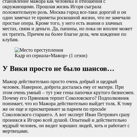
становление мажора как человека и отношения с
окружающими. Прошлая жизнь Игоря сыграла
положительную роль. Москва город все-таки дорогой и он
один замечал те приметы роскошной жизни, что не замечали
простые опера. Кроме того, у него есть знания о злачных
местах, связи и деньги. Да, папины, но пока он вполне может
их тратить. Причем на более благие дела, чем хождение по
клубам.
Кадр из сериала»Мажор» (1 сезон)
У Вики просто не было шансов…
Мажор действительно просто очень добрый и щедрый
человек. Наверное, доброта досталась ему от матери. При
этом очень умный – тут уже гены папочки крутого бизнесмен.
Почему его Пряников терпит Соколовского? Подполковник
понимает, что из Мажора действительно выйдет толк. К тому
же он еще и присматривает за парнем по просьбе
Соколовского старшего. А вот эксперт Иван Петрович сразу
проникся к Игорю всей душой. Опытный и действительно
мудрый человек, он видит хороших людей, хоть и работает с
мертвецами.