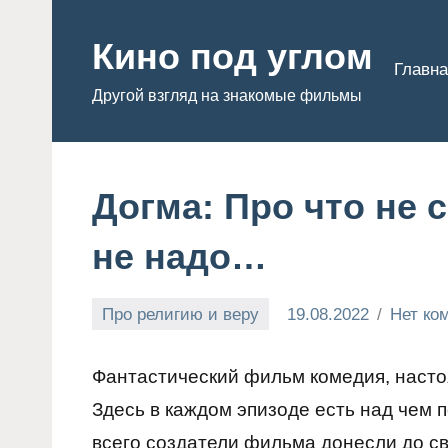
Перейти
к
Кино под углом
Главна
содержимому
Другой взгляд на знакомые фильмы
Догма: Про что не с
не надо…
Про религию и веру
19.08.2022
Нет ко
Admin
Фантастический фильм комедия, настоя
Здесь в каждом эпизоде есть над чем 
всего создатели фильма донесли до сво