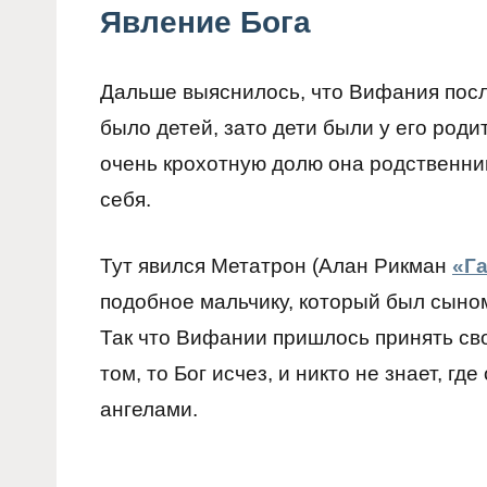
Явление Бога
Дальше выяснилось, что Вифания после
было детей, зато дети были у его род
очень крохотную долю она родственн
себя.
Тут явился Метатрон (Алан Рикман
«Г
подобное мальчику, который был сыном
Так что Вифании пришлось принять сво
том, то Бог исчез, и никто не знает, гд
ангелами.