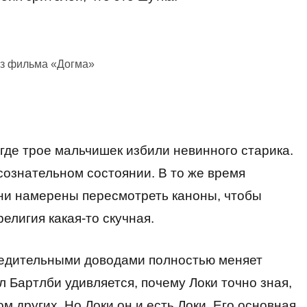
из фильма «Догма»
где трое мальчишек избили невинного старика.
ссознательном состоянии. В то же время
они намерены пересмотреть каноны, чтобы
елигия какая-то скучная.
убедительными доводами полностью меняет
л Бартлби удивляется, почему Локи точно зная,
ом других. Но Локи он и есть Локи. Его основная