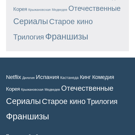
Отечественные
Корея
Крыжановская
Медведев
Сериалы
Старое кино
Франшизы
Трилогия
Испания
Кинг
Netflix
Комедия
Кастанеда
Дилогия
Отечественные
Корея
Крыжановская
Медведев
Сериалы
Старое кино
Трилогия
Франшизы