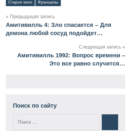
Старое кино
Франшизы
Метки
Предыдущая запись
Амитивилль 4: Зло спасается – Для
Навигация
демона любой сосуд подойдет…
по
Следующая запись
записям
Амитивилль 1992: Вопрос времени –
Это все равно случится…
Поиск по сайту
Поиск
Поиск
для: