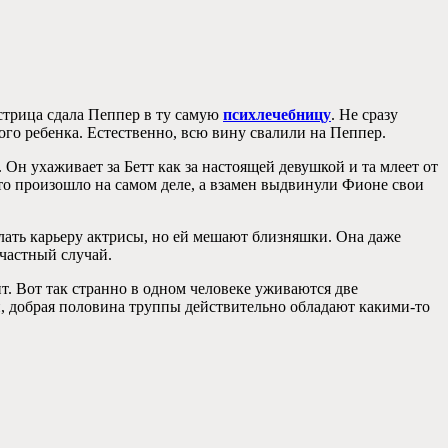
естрица сдала Пеппер в ту самую
психлечебницу
. Не сразу
ого ребенка. Естественно, всю вину свалили на Пеппер.
 Он ухаживает за Бетт как за настоящей девушкой и та млеет от
что произошло на самом деле, а взамен выдвинули Фионе свои
лать карьеру актрисы, но ей мешают близняшки. Она даже
счастный случай.
. Вот так странно в одном человеке уживаются две
и, добрая половина труппы действительно обладают какими-то