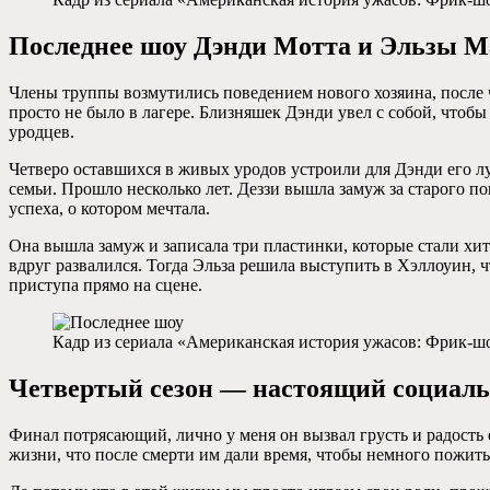
Последнее шоу Дэнди Мотта и Эльзы М
Члены труппы возмутились поведением нового хозяина, после че
просто не было в лагере. Близняшек Дэнди увел с собой, чтобы
уродцев.
Четверо оставшихся в живых уродов устроили для Дэнди его лу
семьи. Прошло несколько лет. Деззи вышла замуж за старого п
успеха, о котором мечтала.
Она вышла замуж и записала три пластинки, которые стали хита
вдруг развалился. Тогда Эльза решила выступить в Хэллоуин, ч
приступа прямо на сцене.
Кадр из сериала «Американская история ужасов: Фрик-шо
Четвертый сезон — настоящий социал
Финал потрясающий, лично у меня он вызвал грусть и радость о
жизни, что после смерти им дали время, чтобы немного пожить