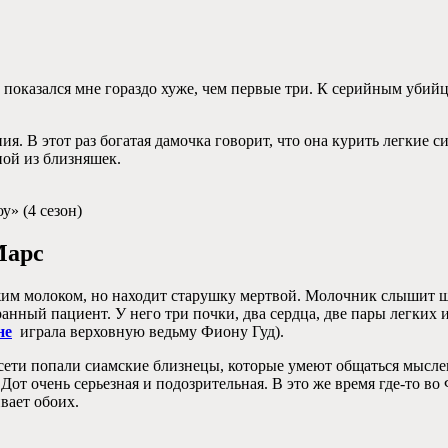
и показался мне гораздо хуже, чем первые три. К серийным убий
ия. В этот раз богатая дамочка говорит, что она курить легкие 
ной из близняшек.
у» (4 сезон)
Марс
жим молоком, но находит старушку мертвой. Молочник слышит шу
анный пациент. У него три почки, два сердца, две пары легких 
не
играла верховную ведьму Фиону Гуд).
 сети попали сиамские близнецы, которые умеют общаться мыслен
 Дот очень серьезная и подозрительная. В это же время где-то 
вает обоих.