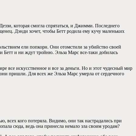
 Деззи, которая смогла спрятаться, и Джимми. Последнего
щенец. Дэнди хочет, чтобы Бетт родила ему кучу маленьких
вольствием ели попкорн. Они отомстили за убийство своей
и Бетт и ни ждут тройню. Эльза Марс все-таки добилась
ре все искусственное и все за деньги. Но и этот чудесный мир
и они пришли. Для всех же Эльза Марс умерла от сердечного
ю, всех кого потеряла. Видимо, они так настрадались при
опала сюда, ведь она принесла немало зла своим уродам?