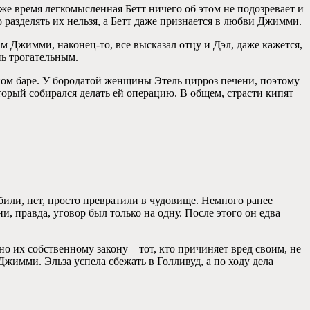
же время легкомысленная Бетт ничего об этом не подозревает и
о разделять их нельзя, а Бетт даже признается в любви Джимми.
м Джимми, наконец-то, все высказал отцу и Дэл, даже кажется,
нь трогательным.
тном баре. У бородатой женщины Этель цирроз печени, поэтому
оторый собирался делать ей операцию. В общем, страсти кипят
били, нет, просто превратили в чудовище. Немного ранее
, правда, уговор был только на одну. После этого он едва
о их собственному закону – тот, кто причиняет вред своим, не
жимми. Эльза успела сбежать в Голливуд, а по ходу дела