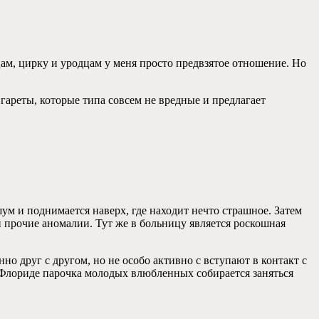
цам, цирку и уродцам у меня просто предвзятое отношение. Но
сигареты, которые типа совсем не вредные и предлагает
м и поднимается наверх, где находит нечто страшное. Затем
и прочие аномалии. Тут же в больницу является роскошная
но друг с другом, но не особо активно с вступают в контакт с
во Флориде парочка молодых влюбленных собирается заняться