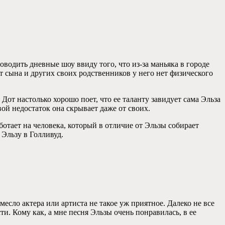
водить дневные шоу ввиду того, что из-за маньяка в городе
т сына и других своих родственников у него нет физического
Дот настолько хорошо поет, что ее таланту завидует сама Эльза
вой недостаток она скрывает даже от своих.
отает на человека, который в отличие от Эльзы собирает
 Эльзу в Голливуд.
месло актера или артиста не такое уж приятное. Далеко не все
и. Кому как, а мне песня Эльзы очень понравилась, в ее