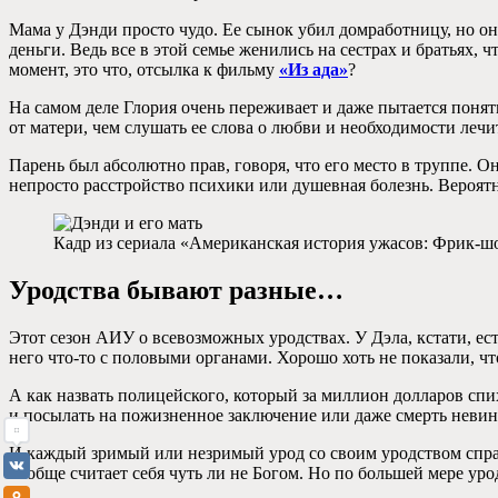
Мама у Дэнди просто чудо. Ее сынок убил домработницу, но она
деньги. Ведь все в этой семье женились на сестрах и братьях,
момент, это что, отсылка к фильму
«Из ада»
?
На самом деле Глория очень переживает и даже пытается понять
от матери, чем слушать ее слова о любви и необходимости лечит
Парень был абсолютно прав, говоря, что его место в труппе. О
непросто расстройство психики или душевная болезнь. Вероятне
Кадр из сериала «Американская история ужасов: Фрик-шо
Уродства бывают разные…
Этот сезон АИУ о всевозможных уродствах. У Дэла, кстати, ес
него что-то с половыми органами. Хорошо хоть не показали, чт
А как назвать полицейского, который за миллион долларов спи
и посылать на пожизненное заключение или даже смерть невинно
И каждый зримый или незримый урод со своим уродством справл
вообще считает себя чуть ли не Богом. Но по большей мере ур