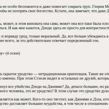
 не особо беспокоится и даже помогает сокрыть труп. Глория Мо
 чтобы не потерять свое богатство. Кстати, она замечает, что д
, может, в этом виновата она сама, может она все-таки была пл
ься. И как мне кажется, Дэнди здесь не просто для контрастност
н и вправду урод, только моральный. Да, все больше убеждаюсь в 
е всего, за это действительно отвечает определенный ген.
у» (4 сезон)
ть скрытое уродство — нетрадиционная ориентация. Такие же отк
о именно. При этом Стэнли видит в остальных не друзей, которы
хнул все убийства Дэнди на Джимми? Да, деньги большие, но раз
го человека, это не уродство? В этом случае это уродство духо
яется как может. Кого-то оно тяготит, как Джимми и Дэла, кто
одство доставляет большие неудобства, в том числе в отношения