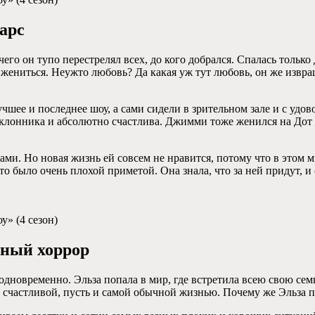
арс
го он тупо перестрелял всех, до кого добрался. Спалась только
 жениться. Неужто любовь? Да какая уж тут любовь, он же извра
чшее и последнее шоу, а сами сидели в зрительном зале и с удо
оклонника и абсолютно счастлива. Джимми тоже женился на Дот 
ми. Но новая жизнь ей совсем не нравится, потому что в этом ми
то было очень плохой приметой. Она знала, что за ней придут, 
у» (4 сезон)
ьный хоррор
дновременно. Эльза попала в мир, где встретила всею свою семь
 счастливой, пусть и самой обычной жизнью. Почему же Эльза п