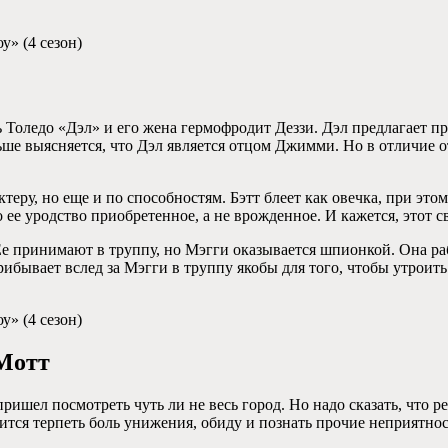
у» (4 сезон)
Толедо «Дэл» и его жена гермофродит Деззи. Дэл предлагает про
ьше выясняется, что Дэл является отцом Джимми. Но в отличие о
ру, но еще и по способностям. Бэтт блеет как овечка, при этом 
о ее уродство приобретенное, а не врожденное. И кажется, этот с
е принимают в труппу, но Мэгги оказывается шпионкой. Она раб
ибывает вслед за Мэгги в труппу якобы для того, чтобы утроить
у» (4 сезон)
Мотт
ишел посмотреть чуть ли не весь город. Но надо сказать, что ре
тся терпеть боль унижения, обиду и познать прочие неприятност