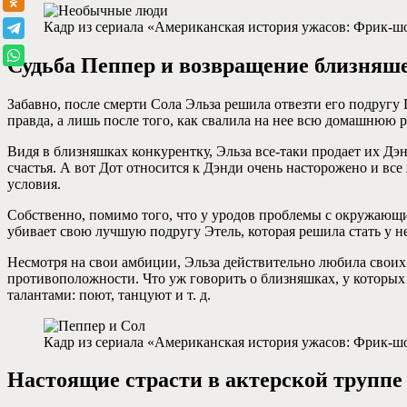
Кадр из сериала «Американская история ужасов: Фрик-шо
Судьба Пеппер и возвращение близняш
Забавно, после смерти Сола Эльза решила отвезти его подругу 
правда, а лишь после того, как свалила на нее всю домашнюю 
Видя в близняшках конкурентку, Эльза все-таки продает их Дэнд
счастья. А вот Дот относится к Дэнди очень насторожено и все
условия.
Собственно, помимо того, что у уродов проблемы с окружающим
убивает свою лучшую подругу Этель, которая решила стать у не
Несмотря на свои амбиции, Эльза действительно любила своих
противоположности. Что уж говорить о близняшках, у которых
талантами: поют, танцуют и т. д.
Кадр из сериала «Американская история ужасов: Фрик-шо
Настоящие страсти в актерской труппе