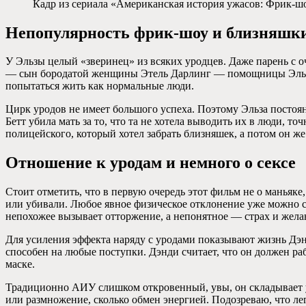
Кадр из сериала «Американская история ужасов: Фрик-шо
Непопулярность фрик-шоу и близняшк
У Эльзы целый «зверинец» из всяких уродцев. Даже парень с
— сын бородатой женщины Этель Дарлинг — помощницы Эльзы. Н
попытаться жить как нормальные люди.
Цирк уродов не имеет большого успеха. Поэтому Эльза постоянн
Бетт убила мать за то, что та не хотела выводить их в люди, 
полицейского, который хотел забрать близняшек, а потом он же 
Отношение к уродам и немного о сексе
Стоит отметить, что в первую очередь этот фильм не о маньяк
или убивали. Любое явное физическое отклонение уже можно сч
непохожее вызывает отторжение, а непонятное — страх и жела
Для усиления эффекта наряду с уродами показывают жизнь Дэнд
способен на любые поступки. Дэнди считает, что он должен ра
маске.
Традиционно АИУ слишком откровенный, увы, он складывает у з
или размножение, сколько обмен энергией. Подозреваю, что ле