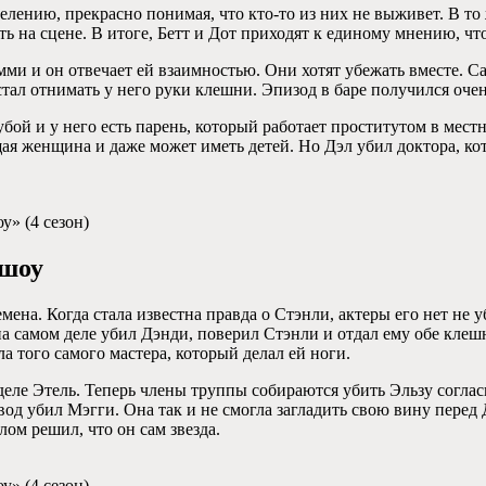
лению, прекрасно понимая, что кто-то из них не выживет. В то 
ть на сцене. В итоге, Бетт и Дот приходят к единому мнению, чт
ми и он отвечает ей взаимностью. Они хотят убежать вместе. Са
стал отнимать у него руки клешни. Эпизод в баре получился оче
убой и у него есть парень, который работает проститутом в мес
ящая женщина и даже может иметь детей. Но Дэл убил доктора, к
у» (4 сезон)
-шоу
на. Когда стала известна правда о Стэнли, актеры его нет не у
 самом деле убил Дэнди, поверил Стэнли и отдал ему обе клешни
а того самого мастера, который делал ей ноги.
деле Этель. Теперь члены труппы собираются убить Эльзу согласн
д убил Мэгги. Она так и не смогла загладить свою вину перед Д
ом решил, что он сам звезда.
у» (4 сезон)