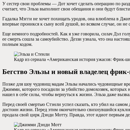
У сестер свои проблемы — Дот хочет сделать операцию по разде
считает, что Эльза выполнит свои обещания и они будут блиста
Гадалка Мэгги не хочет похищать уродов, она влюблена в Джим
впервые проникся к сыну всей душой, во всяком случае, он не 
Еще немного подробностей. Как я уже говорила, силач Дэл гол
ее смерть сошла за самоубийство. Деззи узнала, что она насто
полным ходом.
Кадр из сериала «Американская история ужасов: Фрик-шо
Бегство Эльзы и новый владелец фрик
Позже для шоу чудовищ мадам Эльзы начались чудовищные време
Джимми, которого посадили за убийство домохозяек, которых на
нашел в себе силы, чтобы вернуться к жизни. Эльза даже вызвал
Перед своей смертью Стэнли успел сказать, кто убил на самом 
достоин жизни. Перед этим окончательно свихнувшийся куклово
продала свой цирк Дэнди Мотту. Правда, этот идиот первым дел
Кадр из сериала «Американская история ужасов: Фрик-шо