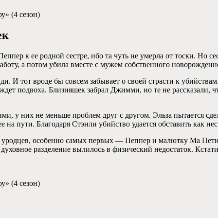
у» (4 сезон)
ек
Пеппер к ее родной сестре, ибо та чуть не умерла от тоски. Но с
работу, а потом убила вместе с мужем собственного новорожденн
и. И тот вроде бы совсем забывает о своей страсти к убийствам.
 ждет подвоха. Близняшек забрал Джимми, но те не рассказали, 
и, у них не меньше проблем друг с другом. Эльза пытается сде
е на пути. Благодаря Стэнли убийство удается обставить как не
 уродцев, особенно самых первых — Пеппер и малютку Ма Петит
 духовное разделение вылилось в физический недостаток. Кстат
у» (4 сезон)