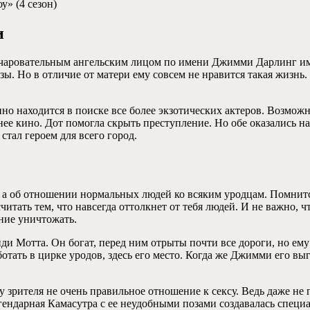
у» (4 сезон)
и
 очаровательным ангельским лицом по имени Джимми Дарлинг и
о в отличие от матери ему совсем не нравится такая жизнь. Д
о находится в поиске все более экзотических актеров. Возможно
точнее кино. Дот помогла скрыть преступление. Но обе оказалис
стал героем для всего город.
е, а об отношении нормальных людей ко всяким уродцам. Помнитс
итать тем, что навсегда оттолкнет от тебя людей. И не важно, 
ние уничтожать.
и Мотта. Он богат, перед ним отрыты почти все дороги, но ему 
ботать в цирке уродов, здесь его место. Когда же Джимми его 
рителя не очень правильное отношение к сексу. Ведь даже не п
гендарная Камасутра с ее неудобными позами создавалась специа