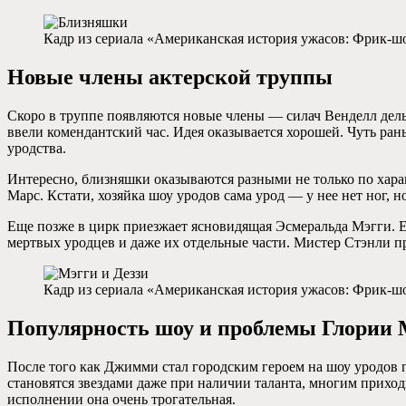
Кадр из сериала «Американская история ужасов: Фрик-шо
Новые члены актерской труппы
Скоро в труппе появляются новые члены — силач Венделл дель 
ввели комендантский час. Идея оказывается хорошей. Чуть ран
уродства.
Интересно, близняшки оказываются разными не только по характе
Марс. Кстати, хозяйка шоу уродов сама урод — у нее нет ног, н
Еще позже в цирк приезжает ясновидящая Эсмеральда Мэгги. Е
мертвых уродцев и даже их отдельные части. Мистер Стэнли пр
Кадр из сериала «Американская история ужасов: Фрик-шо
Популярность шоу и проблемы Глории 
После того как Джимми стал городским героем на шоу уродов пр
становятся звездами даже при наличии таланта, многим приходи
исполнении она очень трогательная.