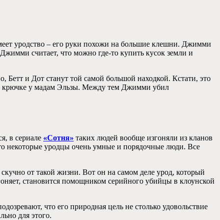
меет уродство – его руки похожи на большие клешни. Джимми
жимми считает, что можно где-то купить кусок земли и
, Бетт и Дот станут той самой большой находкой. Кстати, это
ь на крючке у мадам Эльзы. Между тем Джимми убил
я, в сериале
«Сотня»
таких людей вообще изгоняли из кланов
что некоторые уродцы очень умные и порядочные люди. Все
скучно от такой жизни. Вот он на самом деле урод, который
выгоняет, становится помощником серийного убийцы в клоунской
одозревают, что его природная цель не столько удовольствие
льно для этого.