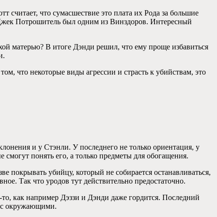
тт считает, что сумасшествие это плата их Рода за большие
аже Джек Потрошитель был одним из Винздоров. Интересный
охой матерью? В итоге Дэнди решил, что ему проще избавиться
и.
том, что некоторые виды агрессии и страсть к убийствам, это
лонения и у Стэнли. У последнего не только ориентация, у
е смогут понять его, а только предметы для обогащения.
ве покрывать убийцу, который не собирается останавливаться,
вное. Так что уродов тут действительно предостаточно.
-то, как например Дэззи и Дэнди даже гордится. Последний
х с окружающими.