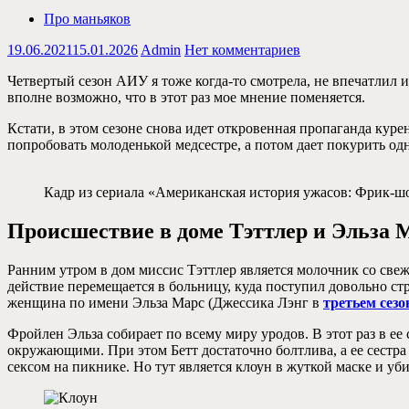
Про маньяков
19.06.2021
15.01.2026
Admin
Нет комментариев
Четвертый сезон АИУ я тоже когда-то смотрела, не впечатлил 
вполне возможно, что в этот раз мое мнение поменяется.
Кстати, в этом сезоне снова идет откровенная пропаганда курен
попробовать молоденькой медсестре, а потом дает покурить од
Кадр из сериала «Американская история ужасов: Фрик-шо
Происшествие в доме Тэттлер и Эльза 
Ранним утром в дом миссис Тэттлер является молочник со све
действие перемещается в больницу, куда поступил довольно стр
женщина по имени Эльза Марс (Джессика Лэнг в
третьем сезо
Фройлен Эльза собирает по всему миру уродов. В этот раз в ее
окружающими. При этом Бетт достаточно болтлива, а ее сестра
сексом на пикнике. Но тут является клоун в жуткой маске и уби