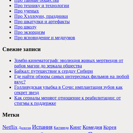
Про тайные общества
Про технику и технологии
Про ученых
Про Хэллоуин, праздники
Про шкатулки и артефакты
Про школу
Про экзорцизм
Про ясновидение и медиумов
Свежие записи
Зомби-кинематограф: эволюция живых мертвецов от
рабов магии до зеркала общества
Байкал: путешествие к сердцу Сибири
Где найти обзоры самых интересных фильмов на любой
вкус?
Голливудская улыбка в Сочи: имплантация зубов как
секрет звезд
Как сериалы меняют отношение к реабилитации: от
стигмы к поддержке
Метки
Испания
Netflix
Кинг
Комедия
Корея
Кастанеда
Дилогия