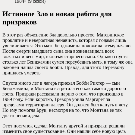
1984» (9 сезон)
Истинное Зло и новая работа для
призраков
В этот раз объяснение Зла довольно простое. Материнское
проклятие и невероятная ненависть, которая с годами лишь
увеличивается. Это мать Бенджамина положила всему начало.
После смерти младшего сына она возненавидела всех
вожатых и весь мир, включая старшего сына. Однако спустя
столько лет Бенджамин сумел переубедить мать, к тому же она
наконец нашла своего Бобби. Правда, для этого Перезвону
пришлось умереть.
Спустя много лет в лагерь приехал Бобби Рихтер — сын
Бенджамина, и Монтана встретила его как самого дорогого
гостя. Призраки рассказали парню о том, что произошло в
1989 году. Если коротко, Тревора убила Маргарет за
пределами территории лагеря. Он должен был кануть в лету.
Но ему помогла Ьрук, несмотря на то, что Монтана ее так
долго ненавидела.
Этот поступок сделал Монтану другой и призраки решили
изменить свое существование. Они нашли себе новую цель —