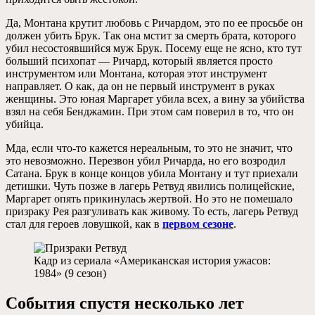
Да, Монтана крутит любовь с Ричардом, это по ее просьбе он
должен убить Брук. Так она мстит за смерть брата, которого
убил несостоявшийся муж Брук. Посему еще не ясно, кто тут
больший психопат — Ричард, который является просто
инструментом или Монтана, которая этот инструмент
направляет. О как, да он не первый инструмент в руках
женщины. Это юная Маргарет убила всех, а вину за убийства
взял на себя Бенджамин. При этом сам поверил в то, что он
убийца.
Мда, если что-то кажется нереальным, то это не значит, что
это невозможно. Перезвон убил Ричарда, но его возродил
Сатана. Брук в конце концов убила Монтану и тут приехали
детишки. Чуть позже в лагерь Ретвуд явились полицейские,
Маргарет опять прикинулась жертвой. Но это не помешало
призраку Рея разгуливать как живому. То есть, лагерь Ретвуд
стал для героев ловушкой, как в
первом сезоне
.
Кадр из сериала «Американская история ужасов:
1984» (9 сезон)
События спустя несколько лет