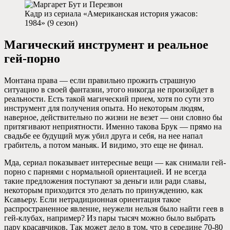
Кадр из сериала «Американская история ужасов:
1984» (9 сезон)
Магический инструмент и реальное
гей-порно
Монтана права — если правильно прожить страшную
ситуацию в своей фантазии, этого никогда не произойдет в
реальности. Есть такой магический прием, хотя по сути это
инструмент для получения опыта. Но некоторым людям,
наверное, действительно по жизни не везет — они словно бы
притягивают неприятности. Именно такова Брук — прямо на
свадьбе ее будущий муж убил друга и себя, на нее напал
грабитель, а потом маньяк. И видимо, это еще не финал.
Мда, сериал показывает интересные вещи — как снимали гей-
порно с парнями с нормальной ориентацией. И не всегда
такие предложения поступают за деньги или ради славы,
некоторым приходится это делать по принуждению, как
Ксавьеру. Если нетрадиционная ориентация такое
распространенное явление, неужели нельзя было найти геев в
гей-клубах, например? Из пары тысяч можно было выбрать
пару красавчиков. Так может дело в том, что в середине 70-80