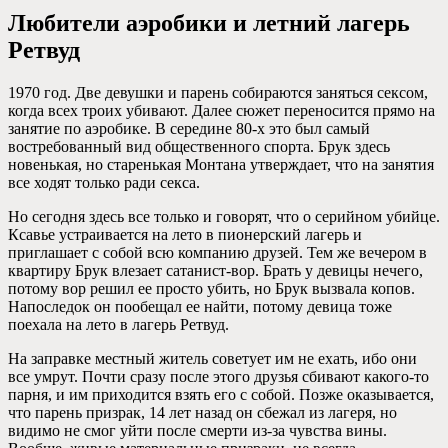
Любители аэробики и летний лагерь
Ретвуд
1970 год. Две девушки и парень собираются заняться сексом,
когда всех троих убивают. Далее сюжет переносится прямо на
занятие по аэробике. В середине 80-х это был самый
востребованный вид общественного спорта. Брук здесь
новенькая, но старенькая Монтана утверждает, что на занятия
все ходят только ради секса.
Но сегодня здесь все только и говорят, что о серийном убийце.
Ксавье устраивается на лето в пионерский лагерь и
приглашает с собой всю компанию друзей. Тем же вечером в
квартиру Брук влезает сатанист-вор. Брать у девицы нечего,
потому вор решил ее просто убить, но Брук вызвала копов.
Напоследок он пообещал ее найти, потому девица тоже
поехала на лето в лагерь Ретвуд.
На заправке местный житель советует им не ехать, ибо они
все умрут. Почти сразу после этого друзья сбивают какого-то
парня, и им приходится взять его с собой. Позже оказывается,
что парень призрак, 14 лет назад он сбежал из лагеря, но
видимо не смог уйти после смерти из-за чувства вины.