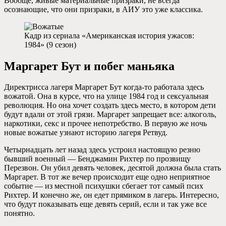
Вообще, живые материальные призраки, не всегда
осознающие, что они призраки, в АИУ это уже классика.
Кадр из сериала «Американская история ужасов:
1984» (9 сезон)
Маргарет Бут и побег маньяка
Директрисса лагеря Маргарет Бут когда-то работала здесь
вожатой. Она в курсе, что на улице 1984 год и сексуальная
революция. Но она хочет создать здесь место, в котором дети
будут вдали от этой грязи. Маргарет запрещает все: алкоголь,
наркотики, секс и прочее непотребство. В первую же ночь
новые вожатые узнают историю лагеря Ретвуд.
Четырнадцать лет назад здесь устроил настоящую резню
бывший военный — Бенджамин Рихтер по прозвищу
Перезвон. Он убил девять человек, десятой должна была стать
Маргарет. В тот же вечер происходит еще одно неприятное
событие — из местной психушки сбегает тот самый псих
Рихтер. И конечно же, он едет прямиком в лагерь. Интересно,
что будут показывать еще девять серий, если и так уже все
понятно.