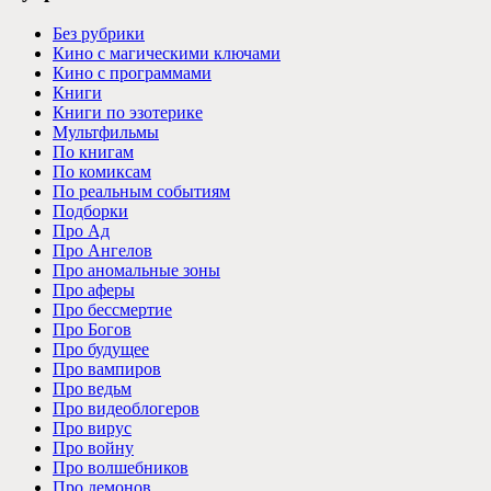
Без рубрики
Кино с магическими ключами
Кино с программами
Книги
Книги по эзотерике
Мультфильмы
По книгам
По комиксам
По реальным событиям
Подборки
Про Ад
Про Ангелов
Про аномальные зоны
Про аферы
Про бессмертие
Про Богов
Про будущее
Про вампиров
Про ведьм
Про видеоблогеров
Про вирус
Про войну
Про волшебников
Про демонов