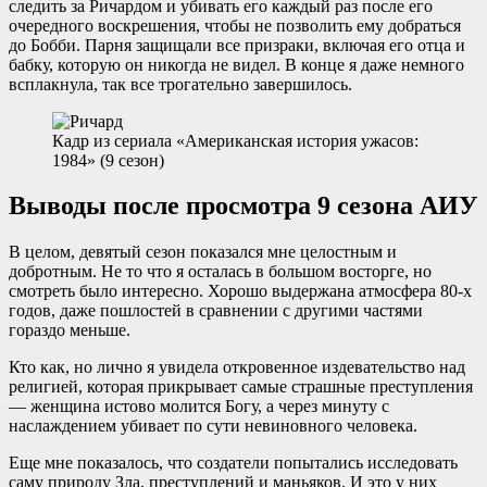
следить за Ричардом и убивать его каждый раз после его
очередного воскрешения, чтобы не позволить ему добраться
до Бобби. Парня защищали все призраки, включая его отца и
бабку, которую он никогда не видел. В конце я даже немного
всплакнула, так все трогательно завершилось.
Кадр из сериала «Американская история ужасов:
1984» (9 сезон)
Выводы после просмотра 9 сезона АИУ
В целом, девятый сезон показался мне целостным и
добротным. Не то что я осталась в большом восторге, но
смотреть было интересно. Хорошо выдержана атмосфера 80-х
годов, даже пошлостей в сравнении с другими частями
гораздо меньше.
Кто как, но лично я увидела откровенное издевательство над
религией, которая прикрывает самые страшные преступления
— женщина истово молится Богу, а через минуту с
наслаждением убивает по сути невиновного человека.
Еще мне показалось, что создатели попытались исследовать
саму природу Зла, преступлений и маньяков. И это у них