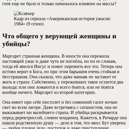
геев еще не было и только начиналось влияние на массы?
Кадр из сериала «Американская история ужасов:
1984» (9 сезон)
Что общего у верующей женщины и
убийцы?
Маргарет странная женщина. В юности она пережила
настоящий ужас и даже чуть не погибла, но по ее словам,
тогда ей явился Иисус и помог пережить все это. Теперь она
истово верит в Бога, но при этом барышня очень стойкая и
бесстрашная. Она сказала, что даже маньяк не заставит ее
жить в страхе. Собственно, у переживших такое остается два
выхода: или они ломаются и всего боятся, или не боятся
вообще ничего. Маргарет из второй категории.
Она имеет при себе пистолет и без сомнений гасит ночью
свет во всем лагере. Даже встречаясь с сатанистом, она не
выказывает ни малейшего страха. И убийца раскрывается
перед директриссой, словно младенец. Кажется, в Ричарде она
нашла родственную душу — дело в том, что мисс Бут уверена
— любое плохое дело, поступок и даже преступление,