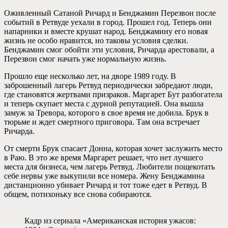
Оживленный Сатаной Ричард и Бенджамин Перезвон после
событий в Ретвуде уехали в город. Прошел год. Теперь они
напарники и вместе крушат народ. Бенджамину его новая
жизнь не особо нравится, но таковы условия сделки.
Бенджамин смог обойти эти условия, Ричарда арестовали, а
Перезвон смог начать уже нормальную жизнь.
Прошло еще несколько лет, на дворе 1989 году. В
заброшенный лагерь Ретвуд периодически забредают люди,
где становятся жертвами призраков. Маргарет Бут разбогатела
и теперь скупает места с дурной репутацией. Она вышла
замуж за Тревора, которого в свое время не добила. Брук в
тюрьме и ждет смертного приговора. Там она встречает
Ричарда.
От смерти Брук спасает Донна, которая хочет заслужить место
в Раю. В это же время Маргарет решает, что нет лучшего
места для бизнеса, чем лагерь Ретвуд. Любители пощекотать
себе нервы уже выкупили все номера. Жену Бенджамина
дистанционно убивает Ричард и тот тоже едет в Ретвуд. В
общем, потихоньку все снова собираются.
Кадр из сериала «Американская история ужасов: