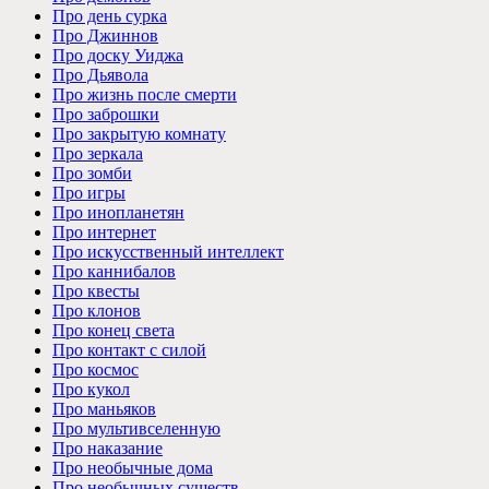
Про день сурка
Про Джиннов
Про доску Уиджа
Про Дьявола
Про жизнь после смерти
Про заброшки
Про закрытую комнату
Про зеркала
Про зомби
Про игры
Про инопланетян
Про интернет
Про искусственный интеллект
Про каннибалов
Про квесты
Про клонов
Про конец света
Про контакт с силой
Про космос
Про кукол
Про маньяков
Про мультивселенную
Про наказание
Про необычные дома
Про необычных существ