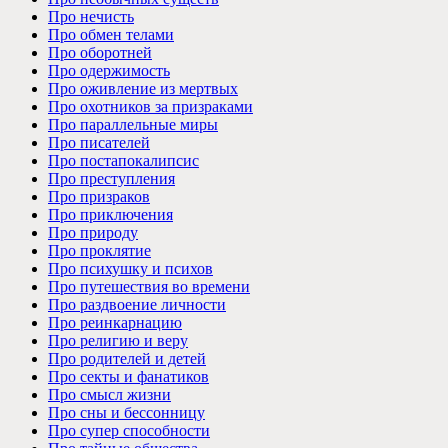
Про нечисть
Про обмен телами
Про оборотней
Про одержимость
Про оживление из мертвых
Про охотников за призраками
Про параллельные миры
Про писателей
Про постапокалипсис
Про преступления
Про призраков
Про приключения
Про природу
Про проклятие
Про психушку и психов
Про путешествия во времени
Про раздвоение личности
Про реинкарнацию
Про религию и веру
Про родителей и детей
Про секты и фанатиков
Про смысл жизни
Про сны и бессонницу
Про супер способности