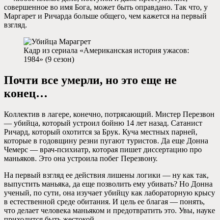
совершенное во имя Бога, может быть оправдано. Так что, у
Маргарет и Ричарда больше общего, чем кажется на первый
взгляд.
Кадр из сериала «Американская история ужасов:
1984» (9 сезон)
Почти все умерли, но это еще не
конец…
Коллектив в лагере, конечно, потрясающий. Мистер Перезвон
— убийца, который устроил бойню 14 лет назад. Сатанист
Ричард, который охотится за Брук. Куча местных парней,
которые в годовщину резни пугают туристов. Да еще Донна
Чемерс — врач-психиатр, которая пишет диссертацию про
маньяков. Это она устроила побег Перезвону.
На первый взгляд ее действия лишены логики — ну как так,
выпустить маньяка, да еще позволить ему убивать? Но Донна
ученый, по сути, она изучает убийцу как лабораторную крысу
в естественной среде обитания. И цель ее благая — понять,
что делает человека маньяком и предотвратить это. Увы, науке
приходится быть жестокой.