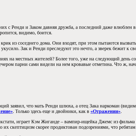
них с Ренди и Заком давняя дружба, а последний даже влюблен в
оропится, видимо, боится.
рик из соседнего дома. Они входят, при этом пытаются вызвать
то укусило. Зак и Ренди преследуют это нечто, а зверек бежит к 
иях на местных жителей? Более того, уже на следующий день сосе
ечером парни сами видели на нем кровавые отметина. Что ж, на
ций заявил, что мать Ренди шлюха, а отец Зака наркоман (видим
ение»
. Только здесь еще и двойники, как в
«Отражении»
.
, кстати, играет Кэм Жиганде – вампир-ищейка Джемс из фильма
Но их скептицизм скорее продиктован подозрениями, что ребята