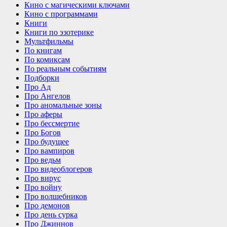
Кино с магическими ключами
Кино с программами
Книги
Книги по эзотерике
Мультфильмы
По книгам
По комиксам
По реальным событиям
Подборки
Про Ад
Про Ангелов
Про аномальные зоны
Про аферы
Про бессмертие
Про Богов
Про будущее
Про вампиров
Про ведьм
Про видеоблогеров
Про вирус
Про войну
Про волшебников
Про демонов
Про день сурка
Про Джиннов