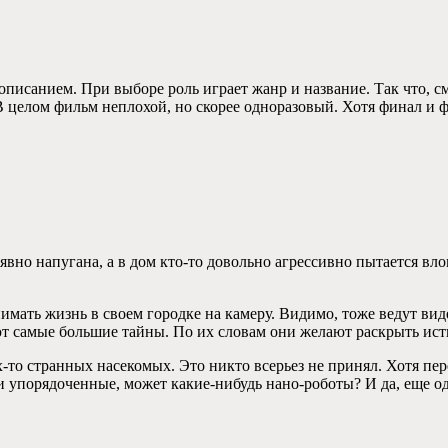
писанием. При выборе роль играет жанр и название. Так что, см
 целом фильм неплохой, но скорее одноразовый. Хотя финал и ф
 явно напугана, а в дом кто-то довольно агрессивно пытается вл
имать жизнь в своем городке на камеру. Видимо, тоже ведут ви
ют самые большие тайны. По их словам они желают раскрыть ис
-то странных насекомых. Это никто всерьез не принял. Хотя пере
порядоченные, может какие-нибудь нано-роботы? И да, еще одна