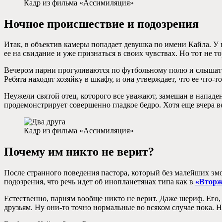
Кадр из фильма «Ассимиляция»
Ночное происшествие и подозрения
Итак, в объектив камеры попадает девушка по имени Кайла. У 
ее на свидание и уже признаться в своих чувствах. Но тот не т
Вечером парни прогуливаются по футбольному полю и слышат к
Ребята находят хозяйку в шкафу, и она утверждает, что ее что-
Неужели святой отец, которого все уважают, замешан в нападен
продемонстрирует совершенно гладкое бедро. Хотя еще вчера в
Кадр из фильма «Ассимиляция»
Почему им никто не верит?
После странного поведения пастора, который без малейших эмо
подозрения, что речь идет об инопланетянах типа как в
«Вторж
Естественно, парням вообще никто не верит. Даже шериф. Его
друзьям. Ну они-то точно нормальные во всяком случае пока. 