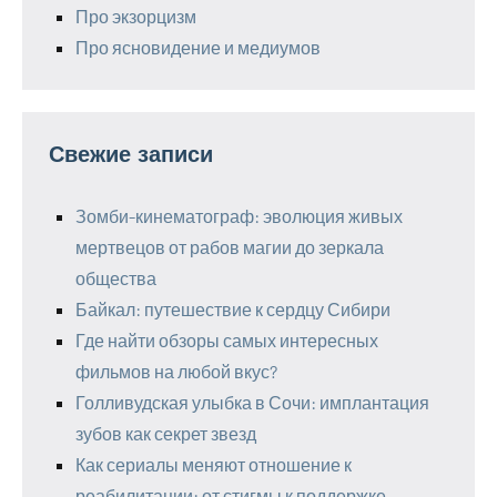
Про экзорцизм
Про ясновидение и медиумов
Свежие записи
Зомби-кинематограф: эволюция живых
мертвецов от рабов магии до зеркала
общества
Байкал: путешествие к сердцу Сибири
Где найти обзоры самых интересных
фильмов на любой вкус?
Голливудская улыбка в Сочи: имплантация
зубов как секрет звезд
Как сериалы меняют отношение к
реабилитации: от стигмы к поддержке