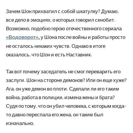
Зачем Шон прихватил с собой шкатулку? Думаю,
все дело в эмоциях, о которых говорил сенобит.
Возможно, подобно герою отечественного сериала
у Шона после войны и работы просто
«Водоворот»
,
не осталось никаких чувств. Однако в итоге
оказалось, что Шон и есть Наставник.
Так вот почему заседатель не смог переварить его
заслуги. Шон на стороне демонов? Или он еще хуже?
Ага, он уже демон во плоти. Сделали ли его таким
война, работа в полиции, измена жены и брата?
Судя по тому, что он убил человека, с которым когда-
то давно переспала его жена, он таким был
изначально.