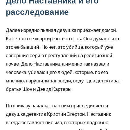
Дело Наставника и его
расследование
Далее изрядно пьяная девушка приезжает домой.
Кажется в ее квартире кто-то есть. Она думает, что
это ее бывший. Но нет, это убийца, который уже
совершил серию преступлений на религиозной
почве. Дело Наставника, а именно так назвали
человека, убивающего людей, которые, по его
мнению, нарушили заповеди, ведут два детектива —
братья Шон и Дэвид Картеры.
По приказу начальства к ним присоединяется
девушка детектив Кристин Эгертон. Наставник
всегда оставляет письма, в которых подробно