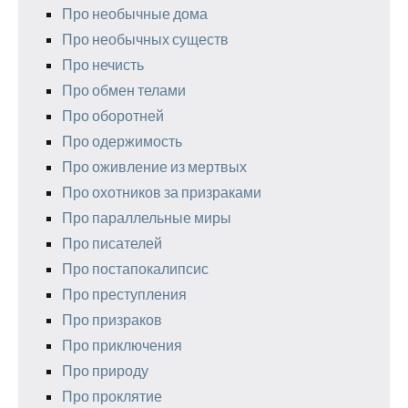
Про необычные дома
Про необычных существ
Про нечисть
Про обмен телами
Про оборотней
Про одержимость
Про оживление из мертвых
Про охотников за призраками
Про параллельные миры
Про писателей
Про постапокалипсис
Про преступления
Про призраков
Про приключения
Про природу
Про проклятие