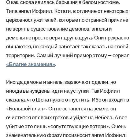
О как, снова явилась барышня в белом костюме.
Типа ангел Иофиил. Кстати, в отличие от некоторых
церковнослужителей, которые по странной причине
не верят в существование демонов, ангелы и
демоны не просто верят друг в друга. Они прекрасно
общаются, но каждый работает так сказать на своей
территории. Самый лучший пример этому — сериал
«Благие знамения»
.
Иногда демоны и ангелы заключают сделки, но
иногда вынуждены идти на уступки. Так Иофиил
сказала, что Шона нужно отпустить. Ибо он входит в
«Большой план». Он не останется на земле, он
очистится от своих грехов и уйдет на Небеса. А все
убитые это лишь «сопутствующие потери». Очень
знаменательную фразу произносит ангел Иофиил: