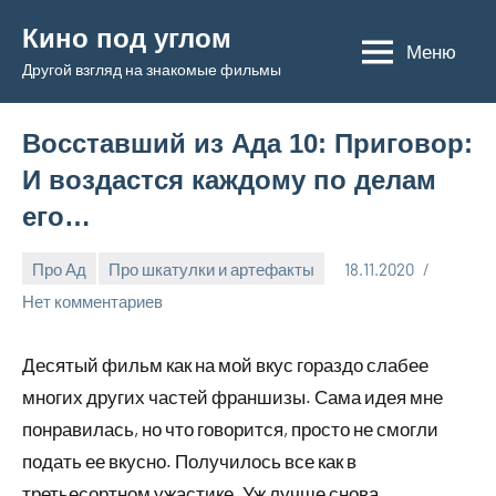
Перейти
Кино под углом
к
Меню
Другой взгляд на знакомые фильмы
содержимому
Восставший из Ада 10: Приговор:
И воздастся каждому по делам
его…
Про Ад
Про шкатулки и артефакты
18.11.2020
Admin
Нет комментариев
Десятый фильм как на мой вкус гораздо слабее
многих других частей франшизы. Сама идея мне
понравилась, но что говорится, просто не смогли
подать ее вкусно. Получилось все как в
третьесортном ужастике. Уж лучше снова