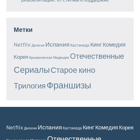
Метки
Испания
Netflix
Кинг
Комедия
Кастанеда
Дилогия
Отечественные
Корея
Крыжановская
Медведев
Сериалы
Старое кино
Франшизы
Трилогия
Испания
Netflix
Кинг
Комедия
Корея
Кастанеда
Дилогия
Отечественные