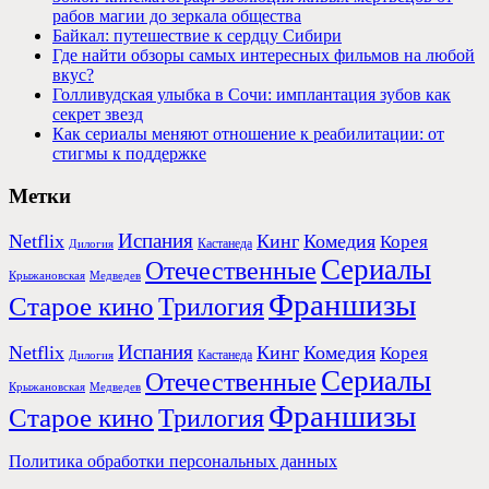
рабов магии до зеркала общества
Байкал: путешествие к сердцу Сибири
Где найти обзоры самых интересных фильмов на любой
вкус?
Голливудская улыбка в Сочи: имплантация зубов как
секрет звезд
Как сериалы меняют отношение к реабилитации: от
стигмы к поддержке
Метки
Испания
Netflix
Кинг
Комедия
Корея
Кастанеда
Дилогия
Сериалы
Отечественные
Крыжановская
Медведев
Франшизы
Старое кино
Трилогия
Испания
Netflix
Кинг
Комедия
Корея
Кастанеда
Дилогия
Сериалы
Отечественные
Крыжановская
Медведев
Франшизы
Старое кино
Трилогия
Политика обработки персональных данных