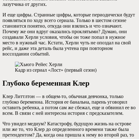
лазутчика от других.
И еще цифры. Странные цифры, которые периодически будут
появляться по ходу всего сериала. Только в шестом сезоне
становится понятно, откуда они взялись и что означают.
Почему же они вдруг оказались проклятыми? Думаю, они
создавали Херли условия, чтобы он тоже попал в нужное
место в нужный час. Кстати, Херли чуть не опоздал на свой
рейс, и даже эта деталь была учтена при повторном
воссоздании событий.
Кадр из сериал «Лост» (первый сезон)
Глубоко беременная Клер
Клер Литтлтон — в общем-то, обычная девчонка, только
глубоко беременна. История ее банальна, парень уговорил
оставить ребенка, а потом сам же сбежал, еще и обвинил ее во
всем. В связи с ней интересна история с предсказателем.
Что увидел медиум? Катастрофу, будущую жизнь на острове
или же то, что Клер до определенного времени также была
претендентом? Да, когда она пришла к нему во второй раз, то