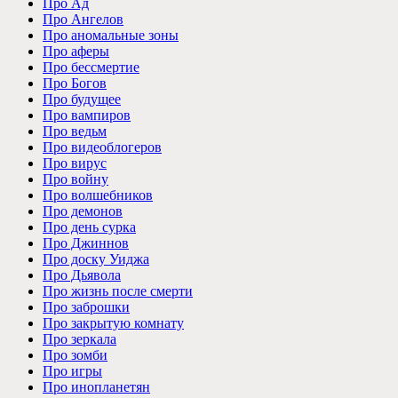
Про Ад
Про Ангелов
Про аномальные зоны
Про аферы
Про бессмертие
Про Богов
Про будущее
Про вампиров
Про ведьм
Про видеоблогеров
Про вирус
Про войну
Про волшебников
Про демонов
Про день сурка
Про Джиннов
Про доску Уиджа
Про Дьявола
Про жизнь после смерти
Про заброшки
Про закрытую комнату
Про зеркала
Про зомби
Про игры
Про инопланетян