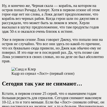
Ну, и конечно же, Черная скала — корабль, на котором на
остров попал Ричард Алперт. Хотя в первом сезоне об этом
герое еще нет ни слова, а Локк делает предположение, что
корабль вез черных рабов. Когда герои шли по джунглям и
рассуждали, что может быть за люком в земле, Херли
высказал в шутку предположение, что там продукты годов
эдак 50-х и оказался очень близок к истине.
Уже в первом сезоне Локк говорит Джеку, что попали они на
остров не случайно. Что все они здесь по какой-то причине,
что их буквально сюда привели, но Джек как обычно ему не
поверил. И это еще не в последний раз. Да, чуть позже сам
Локк усомнится в своих словах, но на деле он был абсолютно
прав.
Кадр из сериал «Лост» (первый сезон)
Сегодня так уже не снимают…
Кстати, в первом сезоне 25 серий, что о нынешнем годам
большая редкость для сериалов. Сегодня снимают максимум
10-12, а то и того меньше. Если бы «Лост» снимали сейчас, он
явно растянулся на десяток дет, а то и больше. Неудивительно,