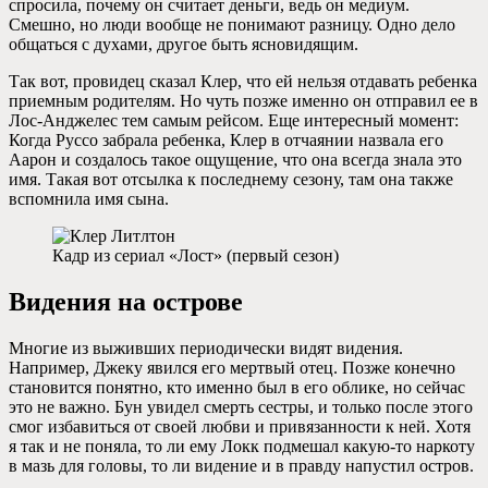
спросила, почему он считает деньги, ведь он медиум.
Смешно, но люди вообще не понимают разницу. Одно дело
общаться с духами, другое быть ясновидящим.
Так вот, провидец сказал Клер, что ей нельзя отдавать ребенка
приемным родителям. Но чуть позже именно он отправил ее в
Лос-Анджелес тем самым рейсом. Еще интересный момент:
Когда Руссо забрала ребенка, Клер в отчаянии назвала его
Аарон и создалось такое ощущение, что она всегда знала это
имя. Такая вот отсылка к последнему сезону, там она также
вспомнила имя сына.
Кадр из сериал «Лост» (первый сезон)
Видения на острове
Многие из выживших периодически видят видения.
Например, Джеку явился его мертвый отец. Позже конечно
становится понятно, кто именно был в его облике, но сейчас
это не важно. Бун увидел смерть сестры, и только после этого
смог избавиться от своей любви и привязанности к ней. Хотя
я так и не поняла, то ли ему Локк подмешал какую-то наркоту
в мазь для головы, то ли видение и в правду напустил остров.