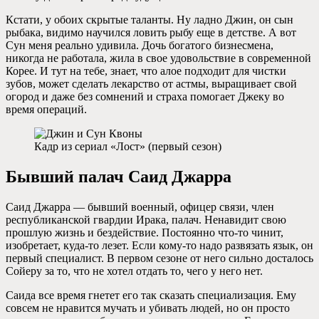
Кстати, у обоих скрытые таланты. Ну ладно Джин, он сын
рыбака, видимо научился ловить рыбу еще в детстве. А вот
Сун меня реально удивила. Дочь богатого бизнесмена,
никогда не работала, жила в свое удовольствие в современной
Корее. И тут на тебе, знает, что алое подходит для чистки
зубов, может сделать лекарство от астмы, выращивает свой
огород и даже без сомнений и страха помогает Джеку во
время операций.
Кадр из сериал «Лост» (первый сезон)
Бывший палач Саид Джарра
Саид Джарра — бывший военный, офицер связи, член
республиканской гвардии Ирака, палач. Ненавидит свою
прошлую жизнь и бездействие. Постоянно что-то чинит,
изобретает, куда-то лезет. Если кому-то надо развязать язык, он
первый специалист. В первом сезоне от него сильно досталось
Сойеру за то, что не хотел отдать то, чего у него нет.
Саида все время гнетет его так сказать специализация. Ему
совсем не нравится мучать и убивать людей, но он просто