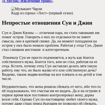
«Стрелок: Извлечение троих»
.
Кадр из сериал «Лост» (первый сезон)
Непростые отношения Сун и Джин
Сун и Джин Квоны — отличная пара, но стать таковыми им
помог остров. Говорить о них по отдельности не имеет
смысла, они в крепкой связке. Да, на момент попадания на
остров у них было немало проблем. Работая у отца Сун, Джин
стал слишком жестоким и категоричным.
Поначалу Сун не просто подчиняется, а жуть как боится
собственного мужа. Боится того, кем он стал, работая на ее
отца. Кстати, почему отец Сун заставлял делать зятя такую
работу, ему что, не было жалко его или собственную дочь?
Видимо, таким людям вообще на все плевать и на детей в том
числе.
Неудивительно, что жена решила сбежать от него, ибо что-то
ей подсказывало, что счастья им не видать. Да и на острове в
первое время муж постоянно контролировал жену, держа
возле себя. Однако Сун по-настоящему любит своего мужа,
потому даже страх перед будущим не позволил ей сбежать.