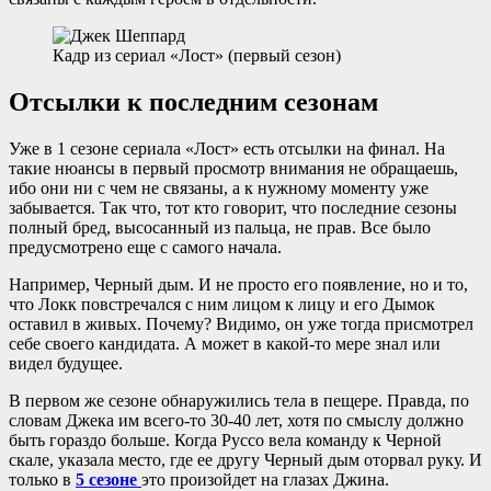
Кадр из сериал «Лост» (первый сезон)
Отсылки к последним сезонам
Уже в 1 сезоне сериала «Лост» есть отсылки на финал. На
такие нюансы в первый просмотр внимания не обращаешь,
ибо они ни с чем не связаны, а к нужному моменту уже
забывается. Так что, тот кто говорит, что последние сезоны
полный бред, высосанный из пальца, не прав. Все было
предусмотрено еще с самого начала.
Например, Черный дым. И не просто его появление, но и то,
что Локк повстречался с ним лицом к лицу и его Дымок
оставил в живых. Почему? Видимо, он уже тогда присмотрел
себе своего кандидата. А может в какой-то мере знал или
видел будущее.
В первом же сезоне обнаружились тела в пещере. Правда, по
словам Джека им всего-то 30-40 лет, хотя по смыслу должно
быть гораздо больше. Когда Руссо вела команду к Черной
скале, указала место, где ее другу Черный дым оторвал руку. И
только в
5 сезоне
это произойдет на глазах Джина.