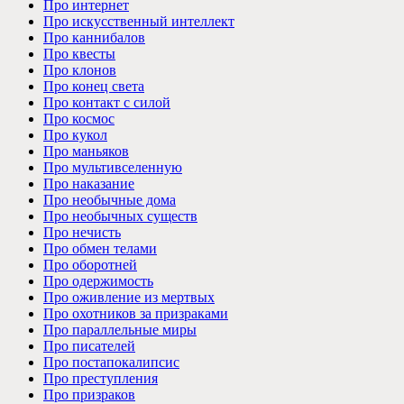
Про интернет
Про искусственный интеллект
Про каннибалов
Про квесты
Про клонов
Про конец света
Про контакт с силой
Про космос
Про кукол
Про маньяков
Про мультивселенную
Про наказание
Про необычные дома
Про необычных существ
Про нечисть
Про обмен телами
Про оборотней
Про одержимость
Про оживление из мертвых
Про охотников за призраками
Про параллельные миры
Про писателей
Про постапокалипсис
Про преступления
Про призраков