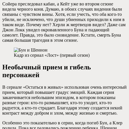
Сойера преследовал кабан, а Кейт уже во втором сезоне
видела черного коня. Думаю, в обоих случаях видения были
связаны с чувством вины. Хотя, если учесть, что оба кого-то
убили, не исключено, что души убиенных приходили к ним в
таком виде. Почему нет? Херли ж мертвецов видел? Даже сам
Джон Локк увидел окровавленного Буна и падающий
самолет. Правда, это было сновидение. Кстати, смерть Буна
самая большая трагедия в этом сезоне.
Кадр из сериал «Лост» (первый сезон)
Необычный прием и гибель
персонажей
В сериале «Остаться в живых» использован очень интересный
прием, который повышает градус эмоций. Каждая серия
заканчивается небольшим эпизодом, в котором показаны
разные герои: кто-то размышляет, кто-то уходит, кто-то
радуется, а кто-то страдает. Благодаря этому создается некий
контраст между добром и злом, между жизнью и смертью.
Особенно это показательно в серии, когда погиб Бун, а Клер
родила. Пока все радовались рождению ребенка, Шеннон