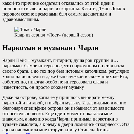
какой-то причине создатели отказались от этой идеи и
полностью вывели парня из картины. Кстати, Джон Локк в
перовом сезоне временами был самым адекватным и
здравомыслящим.
Кадр из сериал «Лост» (первый сезон)
Наркоман и музыкант Чарли
Чарли Пэйс – музыкант, гитарист, душа рок-группы и…
наркоман. Самое интересное, что наркоманом он стал из-за
своего брата, а до тех пор был истовым католиком, регулярно
ходил на исповеди и даже был служкой в своем приходе Его,
собственно, никогда особо не интересовала слава и
известность, он просто обожает музыку.
Даже на острове, когда ему пришлось выбирать между
наркотой и гитарой, н выбрал музыку. И да, видимо именно
благодаря специфике острова он избавился от зависимости
относительно легко. Еще один момент показался мне
знакомым, а именно когда Чарли принимал наркотики в
туалете самолета, а к нему в двери ломились стюардессы. Эта
сцена напомнила мне вторую книгу Стивена Кинга