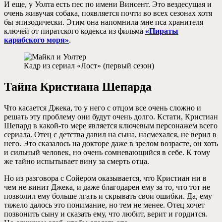
И еще, у Уолта есть пес по имени Винсент. Это вездесущая и
очень живучая собака, появляется почти во всех сезонах хотя
бы эпизодически. Этим она напомнила мне пса хранителя
ключей от пиратского кодекса из фильма
«Пираты
карибского моря»
.
Кадр из сериал «Лост» (первый сезон)
Тайна Кристиана Шепарда
Что касается Джека, то у него с отцом все очень сложно и
решать эту проблему они будут очень долго. Кстати, Кристиан
Шепард в какой-то мере является ключевым персонажем всего
сериала. Отец с детства давил на сына, насмехался, не верил в
него. Это сказалось на докторе даже в зрелом возрасте, он хоть
и сильный человек, но очень сомневающийся в себе. К тому
же тайно испытывает вину за смерть отца.
Но из разговора с Сойером оказывается, что Кристиан ни в
чем не винит Джека, и даже благодарен ему за то, что тот не
позволил ему больше лгать и скрывать свои ошибки. Да, ему
тяжело далось это понимание, но тем не менее. Отец хочет
позвонить сыну и сказать ему, что любит, верит и гордится.