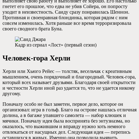
выполняет свою работу и выполняет ее хорошо. Его настолько
гнетет его прошлое, что едва не убив Сойера, он попросту
уходит в неизвестность. Саиду сразу понравилась Шеннон.
Противная и своенравная блондинка, которая рядом с ним
совсем изменилась. Хотя раньше все время терроризировала
своего сводного брата Буна.
Кадр из сериал «Лост» (первый сезон)
Человек-гора Херли
Херли или Хьюго Рейес — толстяк, весельчак с креативным
мышлением, очень порядочный и благородный. Человек-гора,
который всех называет друзьями. Благодаря своей открытости
и честности Херли иной раз удается то, что не удается никому
другому.
Поначалу особо не был заметен, первое дело, которое он
организовал: игра в гольф. Благо на острове нашлась отличная
долина, а в багаже упавшего самолета — набор клюшек и
мячики. Поначалу идея была воспринята без энтузиазма, но
оказалось, что выжившим и вправду нужно хоть немного
отвлекаться от насущных дел. Следующая идея — перепись
оставшихся в живых. Именно она позволила выявить