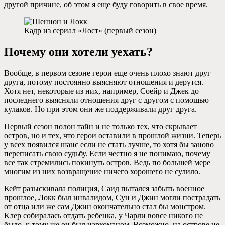
другой причине, об этом я еще буду говорить в свое время.
Кадр из сериал «Лост» (первый сезон)
Почему они хотели уехать?
Вообще, в первом сезоне герои еще очень плохо знают друг
друга, потому постоянно выясняют отношения и дерутся.
Хотя нет, некоторые из них, например, Соейр и Джек до
последнего выясняли отношения друг с другом с помощью
кулаков. Но при этом они же поддерживали друг друга.
Первый сезон полон тайн и не только тех, что скрывает
остров, но и тех, что герои оставили в прошлой жизни. Теперь
у всех появился шанс если не стать лучше, то хотя бы заново
переписать свою судьбу. Если честно я не понимаю, почему
все так стремились покинуть остров. Ведь по большей мере
многим из них возвращение ничего хорошего не сулило.
Кейт разыскивала полиция, Саид пытался забыть военное
прошлое, Локк был инвалидом, Сун и Джин могли пострадать
от отца или же сам Джин окончательно стал бы монстром.
Клер собиралась отдать ребенка, у Чарли вовсе никого не
было, к тому же он был наркоманом. Возможно, на острове не