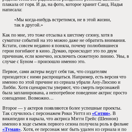
плакала от горя. И да, на фото, которое хранит Саид, Надья
написала:
«Мы когда-нибудь встретимся, не в этой жизни,
так в другой.»
Как по мне, это тоже отсылка к шестому сезону, хотя в
суматохе событий на это можно даже не обратить внимания.
Кстати, совсем недавно я поняла, почему полюбившиеся
герои погибают в кино. Думаю, происходит это по двум
причинам, если конечно, исключить сюжетную линию. Увы, в
случае с Буном – произошло именно это.
Первое, сами актеры ведут себя так, что создателям
приходится с ними распрощаться. Например, есть версия что
именно по этой причине из сериала убрали Ану-Люсию и
Либби. Хотя сценаристы уверяют, что смерть персонажей
была запланирована, а непотребное поведение актрис просто
совпадение. Возможно…
Второе — у актеров появляются более успешные проекты.
Так случилось с персонажем Рики Уиттл из
«Сотни»
. В
википедии я нарыла, что актриса Мэгги Грейс (Шеннон)
именно в ходе съемок первого сезона получила роль в фильме
«Туман»
. Хотя, ее персонаж мог быть удален из сериала и по