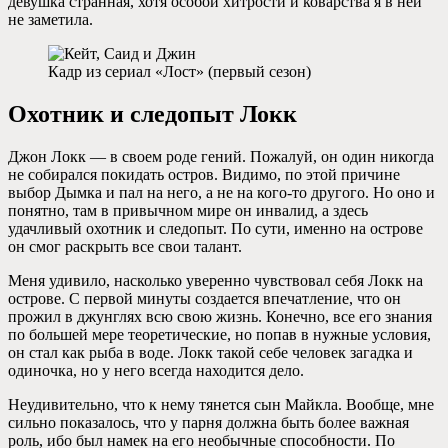
девушка странная, хотя особой хитрости и коварства я в ней
не заметила.
Кадр из сериал «Лост» (первый сезон)
Охотник и следопыт Локк
Джон Локк — в своем роде гений. Пожалуй, он один никогда
не собирался покидать остров. Видимо, по этой причине
выбор Дымка и пал на него, а не на кого-то другого. Но оно и
понятно, там в привычном мире он инвалид, а здесь
удачливый охотник и следопыт. По сути, именно на острове
он смог раскрыть все свои талант.
Меня удивило, насколько уверенно чувствовал себя Локк на
острове. С первой минуты создается впечатление, что он
прожил в джунглях всю свою жизнь. Конечно, все его знания
по большей мере теоретические, но попав в нужные условия,
он стал как рыба в воде. Локк такой себе человек загадка и
одиночка, но у него всегда находится дело.
Неудивительно, что к нему тянется сын Майкла. Вообще, мне
сильно показалось, что у парня должна быть более важная
роль, ибо был намек на его необычные способности. По