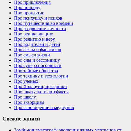
Про приключения
Про природу
Про проклятие
Про психушку и психов
Про путешествия во времени
Про раздвоение личности
Про реинкарнацию
Про религию и веру
Про родителей и детей
Про секты и фанатиков
Про смысл жизни
Про сны и бессонницу
Про супер способности
Про тайные общества
Про технику и технологии
Про ученых
Про Хэллоуин, праздники
Про шкатулки и артефакты
Про школу
Про экзорцизм
Про ясновидение и медиумов
Свежие записи
Зомби-кинематограф: эволюция живых мертвецов от