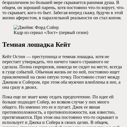
безразличием по большей мере скрывается ранимая душа. В
общем, он хороший парень, хотя постоянно что-то ворует, что-
то скрывает, кого-то бьет. Забегая вперед скажу, будучи в этой
жизни аферистом, в параллельной реальности он стал копом.
Кадр из сериал «Лост» (первый сезон)
Темная лошадка Кейт
Кейт Остин — преступница и темная лошадка, хотя не
перестает утверждать, что ничего такого страшного не
сделала. Полна сюрпризов, никогда не сидит на месте, всегда
в гуще событий. Обычная жизнь не по ней, постоянно ищет
приключений на свою пятую точку. Постоянно стоит между
Джеком и Сойером, при этом оба мужчин влюблены в нее, а
она сразу в двоих.
Пока еще не знает кому отдать предпочтение. По идее ей
больше подходит Сойер, во всяком случае у них много
общего. Но именно это ее и пугает. Джек ее явная
противоположность, а противоположности, как известно,
притягиваются. При этом она постоянно что-то скрывает и
использует и Джека и Сойера в своих целях. В общем,