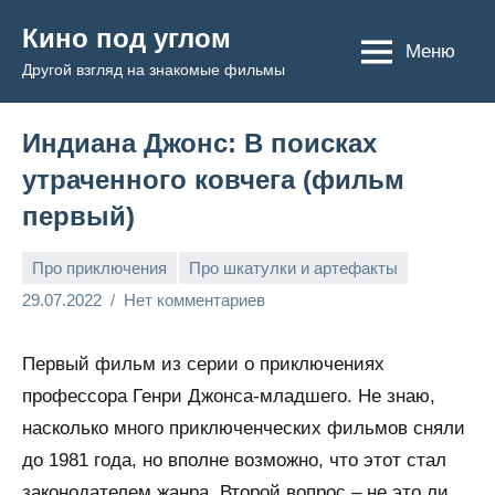
Перейти
Кино под углом
к
Меню
Другой взгляд на знакомые фильмы
содержимому
Индиана Джонс: В поисках
утраченного ковчега (фильм
первый)
Про приключения
Про шкатулки и артефакты
Admin
29.07.2022
Нет комментариев
Первый фильм из серии о приключениях
профессора Генри Джонса-младшего. Не знаю,
насколько много приключенческих фильмов сняли
до 1981 года, но вполне возможно, что этот стал
законодателем жанра. Второй вопрос – не это ли