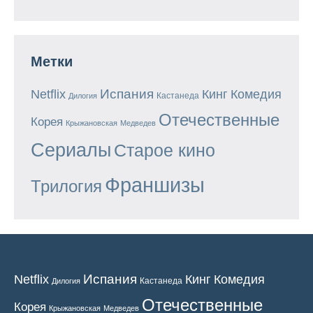
Метки
Испания
Кинг
Netflix
Комедия
Кастанеда
Дилогия
Отечественные
Корея
Крыжановская
Медведев
Сериалы
Старое кино
Франшизы
Трилогия
Испания
Кинг
Netflix
Комедия
Кастанеда
Дилогия
Отечественные
Корея
Крыжановская
Медведев