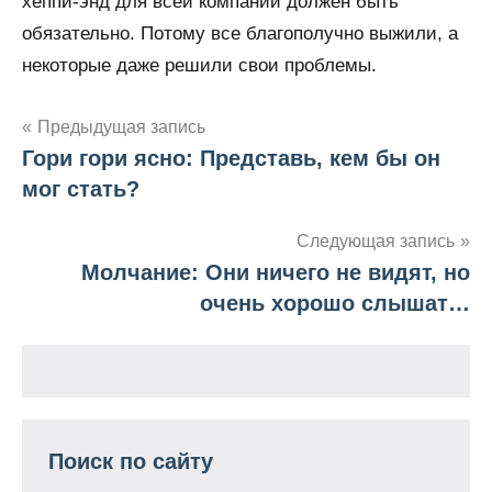
хеппи-энд для всей компании должен быть
обязательно. Потому все благополучно выжили, а
некоторые даже решили свои проблемы.
Предыдущая запись
Гори гори ясно: Представь, кем бы он
Навигация
мог стать?
по
Следующая запись
записям
Молчание: Они ничего не видят, но
очень хорошо слышат…
Поиск по сайту