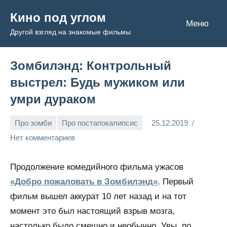
Перейти
Кино под углом
к
Меню
Другой взгляд на знакомые фильмы
содержимому
Зомбилэнд: Контрольный
выстрел: Будь мужиком или
умри дураком
Про зомби
Про постапокалипсис
25.12.2019
Admin
Нет комментариев
Продолжение комедийного фильма ужасов
«Добро пожаловать в Зомбилэнд»
. Первый
фильм вышел аккурат 10 лет назад и на тот
момент это был настоящий взрыв мозга,
настолько было смешно и необычно. Увы, по