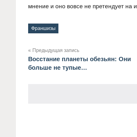
мнение и оно вовсе не претендует на
Франшизы
Метки
Предыдущая запись
Восстание планеты обезьян: Они
Навигация
больше не тупые…
по
записям