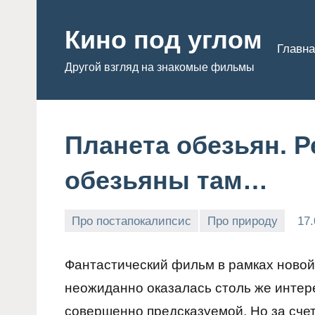
Перейти
к
Кино под углом
Главна
содержимому
Другой взгляд на знакомые фильмы
Планета обезьян. 
обезьяны там…
Про постапокалипсис
Про природу
17.
Admin
Фантастический фильм в рамках новой
неожиданно оказалась столь же интере
совершенно предсказуемой. Но за счет