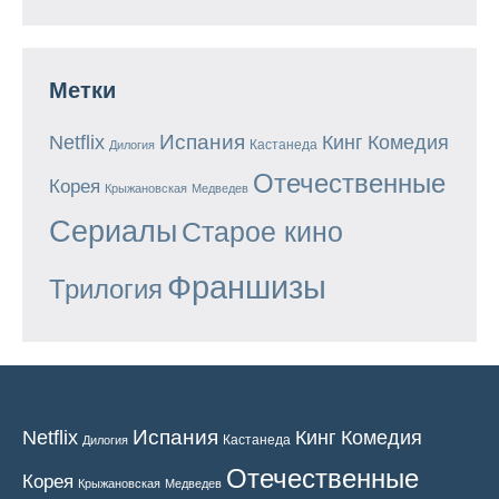
Метки
Испания
Кинг
Netflix
Комедия
Кастанеда
Дилогия
Отечественные
Корея
Крыжановская
Медведев
Сериалы
Старое кино
Франшизы
Трилогия
Испания
Кинг
Netflix
Комедия
Кастанеда
Дилогия
Отечественные
Корея
Крыжановская
Медведев