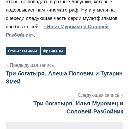
чтобы не попадать в разные ловушки, которые
подсовывает нам кинематограф. Ну а у меня на
очереди следующая часть серии мультфильмов
про богатырей –
«Илья Муромец и Соловей
Разбойник»
.
Отечественные
Франшизы
Метки
Предыдущая запись
Три богатыря. Алеша Попович и Тугарин
Навигация
Змей
по
Следующая запись
записям
Три богатыря. Илья Муромец и
Соловей-Разбойник