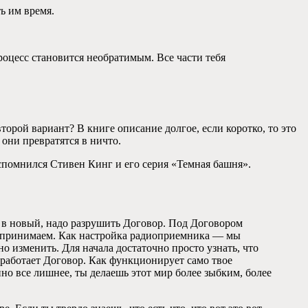
ь им время.
роцесс становится необратимым. Все части тебя
торой вариант? В книге описание долгое, если коротко, то это
они превратятся в ничто.
вспомнился Стивен Кинг и его серия «Темная башня».
ь в новый, надо разрушить Договор. Под Договором
оспринимаем. Как настройка радиоприемника — мы
о изменить. Для начала достаточно просто узнать, что
 работает Договор. Как функционирует само твое
но все лишнее, ты делаешь этот мир более зыбким, более