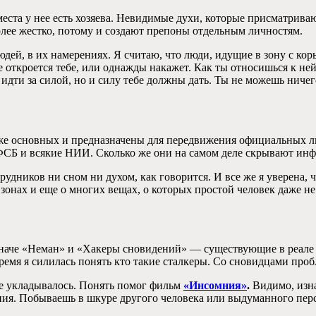
о места у нее есть хозяева. Невидимые духи, которые присматрив
лее жестко, потому и создают препоны отдельным личностям.
юдей, в их намерениях. Я считаю, что люди, идущие в зону с кор
е откроется тебе, или однажды накажет. Как ты относишься к ней,
 идти за силой, но и силу тебе должны дать. Ты не можешь ничег
же основных и предназначены для передвижения официальных лиц
ь. ФСБ и всякие НИИ. Сколько же они на самом деле скрывают ин
рудников ни сном ни духом, как говорится. И все же я уверена, 
 зонах и еще о многих вещах, о которых простой человек даже н
иначе «Неман» и «Хакеры сновидений» — существующие в реале
ремя я силилась понять кто такие сталкеры. Со сновидцами проб
й не укладывалось. Понять помог фильм
«Инсомния»
.
Видимо, изна
ания. Побываешь в шкуре другого человека или выдуманного перс