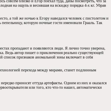
ь совсем близко и Егор поехал туда, дабы посмотреть, что за
лодная на ощупь и весившая на вскидку порядка 4-х кг. Убрав
сто, а той же ночью к Егору наведался человек с пистолетом и
ь пепельницу, которую ночные гости именовали Грааль. Так
местах пропадают и появляются люди. Я лично точно уверена,
мка. Ведь автор пишет о приключения реально существующей
й список признаков аномальной зоны включает в себя
 технологией перехода между мирами, станет подлинным
и нередко приносят оттуда артефакты. Одним из них и оказался
ервооткрывателя или того, кто что-то нашел, автоматически