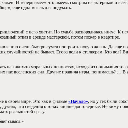
кажен. И теперь имеем что имеем: смотрим на актериков и всего
бщем, еще одна мысль для подумать.
риключений с него хватит. Но судьба распорядилась иначе. К н
незапный отказ в аренде мастерской, потом пожар в квартире.
удивлению очень быстро сумел построить новую жизнь. Да еще и
ких случайностей не бывает. Егора вели к сталкерам. Кто вел? 
ь на каких-то моральных ценностях, исходя из понимания того, 
их нас вселенских сил. Другие правила игры, понимаешь? … В д
не в своем мире. Это как в фильме
«Начало»
, но у тех были соб
 думаю, что сведения о зонах вполне достоверные. Не вижу пово
ких реальностей сразу.
ряет смысл.»