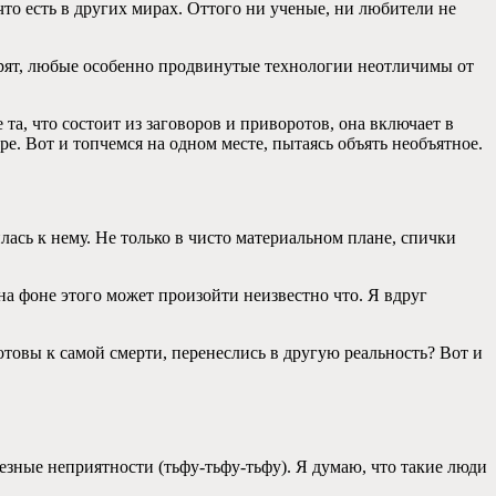
 что есть в других мирах. Оттого ни ученые, ни любители не
орят, любые особенно продвинутые технологии неотличимы от
 та, что состоит из заговоров и приворотов, она включает в
ере. Вот и топчемся на одном месте, пытаясь объять необъятное.
ась к нему. Не только в чисто материальном плане, спички
 на фоне этого может произойти неизвестно что. Я вдруг
отовы к самой смерти, перенеслись в другую реальность? Вот и
ьезные неприятности (тьфу-тьфу-тьфу). Я думаю, что такие люди