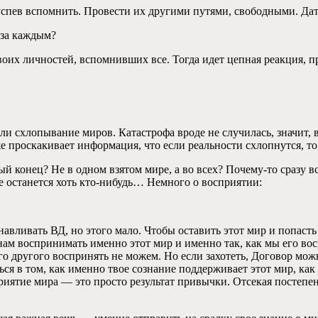
е успев вспомнить. Провести их другими путями, свободными. Дат
 за каждым?
оих личностей, вспомнивших все. Тогда идет цепная реакция, п
и схлопывание миров. Катастрофа вроде не случилась, значит, в
проскакивает информация, что если реальности схлопнутся, то 
й конец? Не в одном взятом мире, а во всех? Почему-то сразу 
е останется хоть кто-нибудь… Немного о восприятии:
авливать ВД, но этого мало. Чтобы оставить этот мир и попаст
нам воспринимать именно этот мир и именно так, как мы его в
о другого воспринять не можем. Но если захотеть, Договор можн
ся в том, как именно твое сознание поддерживает этот мир, как
иятие мира — это просто результат привычки. Отсекая постепен