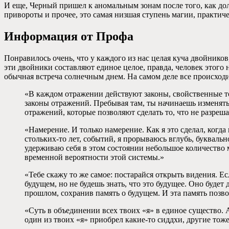
И еще, Черный пришел к аномальным зонам после того, как дол
привороты и прочее, это самая низшая ступень магии, практичес
Информация от Профа
Понравилось очень, что у каждого из нас целая куча двойнико
эти двойники составляют единое целое, правда, человек этого н
обычная встреча солнечным днем. На самом деле все происходил
«В каждом отражении действуют законы, свойственные то
законы отражений. Пребывая там, ты начинаешь изменятьс
отражений, которые позволяют сделать то, что не разреш
«Намерение. И только намерение. Как я это сделал, когд
стольких-то лет, событий, я прорываюсь вглубь, буквальн
удерживаю себя в этом состоянии небольшое количество м
временной вероятности этой системы.»
«Тебе скажу то же самое: постарайся открыть видения. Е
будущем, но не будешь знать, что это будущее. Оно будет
прошлом, сохранив память о будущем. И эта память позв
«Суть в объединении всех твоих «я» в единое существо.
один из твоих «я» приобрел какие-то сиддхи, другие тож