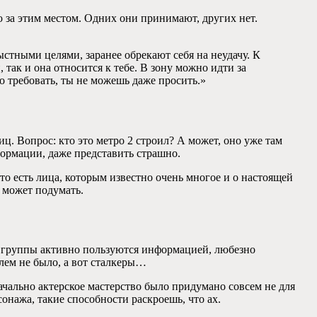
аю за этим местом. Одних они принимают, других нет.
ыстными целями, заранее обрекают себя на неудачу. К
 так и она относится к тебе. В зону можно идти за
о требовать, ты не можешь даже просить.»
. Вопрос: кто это метро 2 строил? А может, оно уже там
формации, даже представить страшно.
что есть лица, которым известно очень многое и о настоящей
е может подумать.
 группы активно пользуются информацией, любезно
лем не было, а вот сталкеры…
чально актерское мастерство было придумано совсем не для
онажа, такие способности раскроешь, что ах.