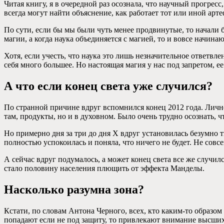
Читая книгу, я в очередной раз осознала, что научный прогресс
всегда могут найти объяснение, как работает тот или иной артеф
По сути, если бы мы были чуть менее продвинутые, то начали
магии, а когда наука объединяется с магией, то и вовсе начина
Хотя, если учесть, что наука это лишь незначительное ответвле
себя много большее. Но настоящая магия у нас под запретом, ее
А что если конец света уже случился?
По странной причине вдруг вспомнился конец 2012 года. Лично
там, продукты, но и в духовном. Было очень трудно осознать, чт
Но примерно дня за три до дня Х вдруг установилась безумно т
полностью успокоилась и поняла, что ничего не будет. Не совс
А сейчас вдруг подумалось, а может конец света все же случил
стало половину населения плющить от эффекта Манделы.
Насколько разумна зона?
Кстати, по словам Антона Черного, всех, кто каким-то образом
попадают если не под защиту, то привлекают внимание высших 