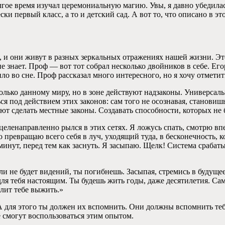
гое время изучал церемониальную магию. Увы, я давно убедилас
ки первый класс, а то и детский сад. А вот то, что описано в эт
в, и они живут в разных зеркальных отражениях нашей жизни. Эт
е знает. Проф — вот тот собрал несколько двойников в себе. Его
о во сне. Проф рассказал много интересного, но я хочу отметит
лько данному миру, но в зоне действуют надзаконы. Универсал
я под действием этих законов: сам того не осознавая, станови
ают сделать местные законы. Создавать способности, которых не
а целенаправленно рылся в этих сетях. Я ложусь спать, смотрю в
о превращаю всего себя в луч, уходящий туда, в бесконечность, к
инут, перед тем как заснуть. Я засыпаю. Щелк! Система срабаты
сли не будет видений, ты погибнешь. Засыпая, стремись в будущ
 для тебя настоящим. Ты будешь жить годы, даже десятилетия. Са
олит тебе выжить.»
 А для этого ты должен их вспомнить. Они должны вспомнить теб
е смогут воспользоваться этим опытом.