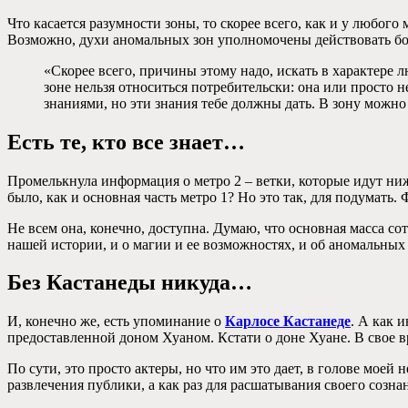
Что касается разумности зоны, то скорее всего, как и у любог
Возможно, духи аномальных зон уполномочены действовать бо
«Скорее всего, причины этому надо, искать в характере л
зоне нельзя относиться потребительски: она или просто н
знаниями, но эти знания тебе должны дать. В зону можно
Есть те, кто все знает…
Промелькнула информация о метро 2 – ветки, которые идут ни
было, как и основная часть метро 1? Но это так, для подумат
Не всем она, конечно, доступна. Думаю, что основная масса сот
нашей истории, и о магии и ее возможностях, и об аномальных
Без Кастанеды никуда…
И, конечно же, есть упоминание о
Карлосе Кастанеде
. А как 
предоставленной доном Хуаном. Кстати о доне Хуане. В свое в
По сути, это просто актеры, но что им это дает, в голове мое
развлечения публики, а как раз для расшатывания своего созн