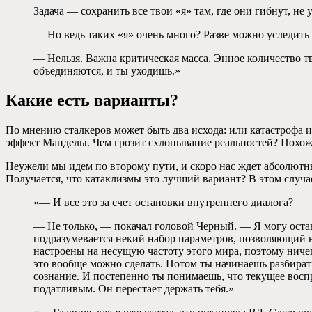
Задача — сохранить все твои «я» там, где они гибнут, н
— Но ведь таких «я» очень много? Разве можно уследить
— Нельзя. Важна критическая масса. Энное количество тв
объединяются, и ты уходишь.»
Какие есть варианты?
По мнению сталкеров может быть два исхода: или катастрофа ил
эффект Манделы. Чем грозит схлопывание реальностей? Похоже 
Неужели мы идем по второму пути, и скоро нас ждет абсолютны
Получается, что катаклизмы это лучший вариант? В этом случа
«— И все это за счет остановки внутреннего диалога?
— Не только, — покачал головой Черный. — Я могу остан
подразумевается некий набор параметров, позволяющий 
настроены на несущую частоту этого мира, поэтому ничег
это вообще можно сделать. Потом ты начинаешь разбирать
сознание. И постепенно ты понимаешь, что текущее воспр
податливым. Он перестает держать тебя.»