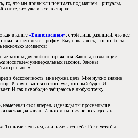
ь, то, что мы привыкли понимать под магией – ритуалы,
ой книге, это уже класс постарше.
о как в книге
«Единственная»
, с той лишь разницей, что все
р тоже встретился с Профом. Ему показалось, что это была
ь несколько моментов:
ьные законы для любого отражения. Законы, создающие
шься носителем универсальных законов. Законы
 было раньше.»
перед в бесконечность, мне нужна цель. Мне нужно знание
оторый завязывается на того «я», который будет. И
вает. И так я свободно забираюсь в любую точку
ее, намеревай себя вперед. Однажды ты проснешься в
мая настоящая жизнь. А потом ты проснешься здесь, в
я. Ты помогаешь им, они помогают тебе. Если хотя бы