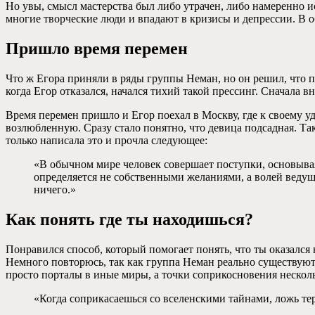
Но увы, смысл мастерства был либо утрачен, либо намеренно ис
многие творческие люди и впадают в кризисы и депрессии. В о
Пришло время перемен
Что ж Егора приняли в ряды группы Неман, но он решил, что п
когда Егор отказался, начался тихий такой прессинг. Сначала в
Время перемен пришло и Егор поехал в Москву, где к своему 
возлюбленную. Сразу стало понятно, что девица подсадная. Та
только написала это и прочла следующее:
«В обычном мире человек совершает поступки, основываяс
определяется не собственными желаниями, а волей ведущ
ничего.»
Как понять где ты находишься?
Понравился способ, который помогает понять, что ты оказался 
Немного повторюсь, так как группа Неман реально существуют,
просто порталы в иные миры, а точки соприкосновения несколь
«Когда соприкасаешься со вселенскими тайнами, ложь те