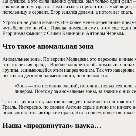
На флешке, а это была именно флешка, был только один файл — 
сокровище там зарыто. Там оказался спрятан тот самый ящик, в
пепельницу в сервант, Егор занялся делами, а потом лег спать.
Утром он не узнал комнату. Все более менее деревянные предм
чуть было его не убил. Правда, помешал ему в этом еще один
Егор познакомился с Сашей Калиной и Антоном Черным.
Что такое аномальная зона
Аномальные зоны. По версии Медведева это переходы в иные ми
что это чистая правда. Вообще конкретно об аномальных зона
группы, занимающейся этим направлением. Так что наверняка 
несколько десятков наименований, но в целом это:
«Зона — это источник знаний, источник новых технологи
лидером. Поэтому за аномальные зоны, за знание о них с
Так вот группа энтузиастов исследует такие места постоянно. 
Грааль. Интересно, по словам Антона серые лично им ничего не
появляются типа авторские права. Это в нашем обществе такое н
Наша «продвинутая» наука…