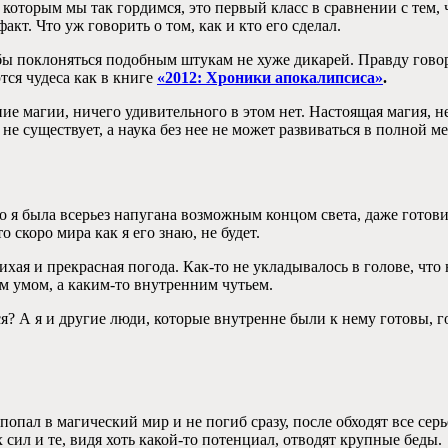
, которым мы так гордимся, это первый класс в сравнении с тем,
акт. Что уж говорить о том, как и кто его сделал.
 бы поклоняться подобным штукам не хуже дикарей. Правду гов
ются чудеса как в книге
«2012: Хроники апокалипсиса»
.
ние магии, ничего удивительного в этом нет. Настоящая магия, не
 не существует, а наука без нее не может развиваться в полной м
 я была всерьез напугана возможным концом света, даже готовил
о скоро мира как я его знаю, не будет.
ихая и прекрасная погода. Как-то не укладывалось в голове, что
ем умом, а каким-то внутренним чутьем.
ся? А я и другие люди, которые внутренне были к нему готовы, г
 попал в магический мир и не погиб сразу, после обходят все сер
сил и те, видя хоть какой-то потенциал, отводят крупные беды.