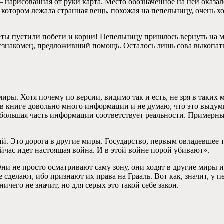
нарисованная от руки карта. Место обозначенное на ней оказалос
 котором лежала странная вещь, похожая на пепельницу, очень хо
еты пустили побеги и корни! Пепельницу пришлось вернуть на ме
 незнакомец, предложивший помощь. Осталось лишь сова выкопат
ры. Хотя почему по версии, видимо так и есть, не зря в таких 
х в книге довольно много информации и не думаю, что это выду
большая часть информации соответствует реальности. Примерны
й. Это дорога в другие миры. Государство, первым овладевшее
ейчас идет настоящая война. И в этой войне порой убивают».
Они не просто осматривают саму зону, они ходят в другие миры 
 сделают, ибо признают их права на Грааль. Вот как, значит, у п
ичего не значит, но для серых это такой себе закон.